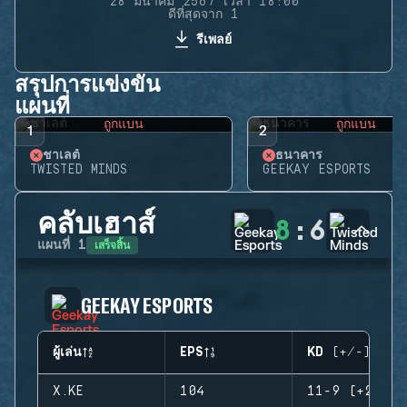
28 มีนาคม 2567 เวลา 18:00
ดีที่สุดจาก 1
รีเพลย์
สรุปการแข่งขัน
แผนที่
ถูกแบน
ถูกแบน
1
2
ชาเลต์
ธนาคาร
TWISTED MINDS
GEEKAY ESPORTS
คลับเฮาส์
8
:
6
เสร็จสิ้น
แผนที่
1
GEEKAY ESPORTS
ผู้เล่น
EPS
KD (+/-)
X.KE
104
11-9 (+2)