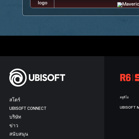
สตูดิโอ
สโตร์
UBISOFT 
UBISOFT CONNECT
บริษัท
ข่าว
สนับสนุน