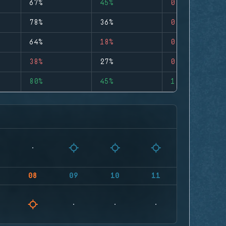
67%
45%
0
78%
36%
0
64%
18%
0
38%
27%
0
80%
45%
1
08
09
10
11