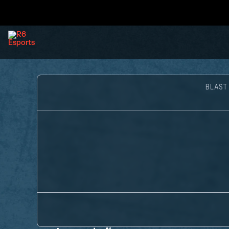
BLAST