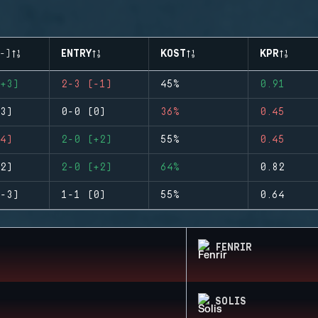
-)
ENTRY
KOST
KPR
+3)
2-3 (-1)
45%
0.91
3)
0-0 (0)
36%
0.45
4)
2-0 (+2)
55%
0.45
2)
2-0 (+2)
64%
0.82
-3)
1-1 (0)
55%
0.64
FENRIR
SOLIS