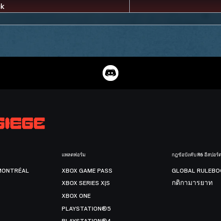
แพลตฟอร์ม
กฎข้อบังคับ R6 อีสปอร์
MONTRÉAL
XBOX GAME PASS
GLOBAL RULEBO
XBOX SERIES X|S
กติกามารยาท
XBOX ONE
PLAYSTATION®5