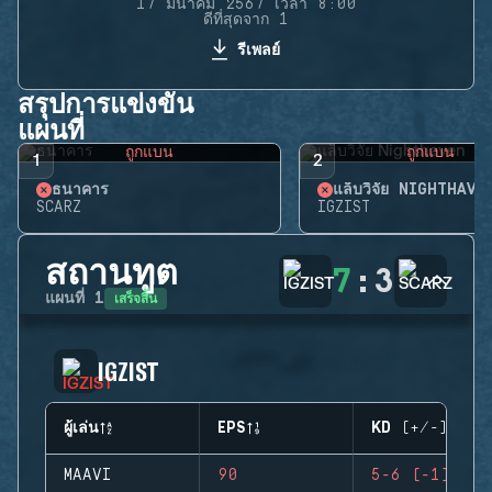
17 มีนาคม 2567 เวลา 8:00
ดีที่สุดจาก 1
รีเพลย์
สรุปการแข่งขัน
แผนที่
ถูกแบน
ถูกแบน
1
2
ธนาคาร
แล็บวิจัย NIGHTHAVE
SCARZ
IGZIST
สถานทูต
7
:
3
เสร็จสิ้น
แผนที่
1
IGZIST
ผู้เล่น
EPS
KD (+/-)
MAAVI
90
5-6 (-1)