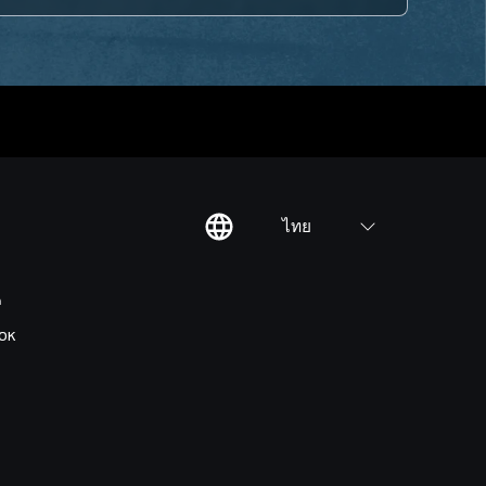
ไทย
ต
OK