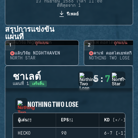
23 กันยายน 2566 เวลา 11:00
ดีที่สุดจาก 1
รีเพลย์
สรุปการแข่งขัน
แผนที่
ถูกแบน
ถูกแบน
1
2
แล็บวิจัย NIGHTHAVEN
คาเฟ่ ดอสโตเยฟสกี้
NORTH STAR
NOTHING TWO LOSE
ชาเลต์
5
:
7
เสร็จสิ้น
แผนที่
1
NOTHING TWO LOSE
ผู้เล่น
EPS
KD (+/-)
HECKO
90
6-7 (-1)