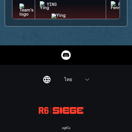
YING
FENRI
ไทย
สตูดิโอ