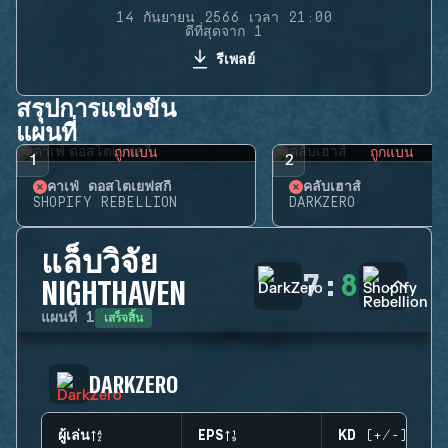
14 กันยายน 2566 เวลา 21:00
ดีที่สุดจาก 1
รีเพลย์
สรุปการแข่งขัน
แผนที่
ถูกแบน
ถูกแบน
1
2
คาเฟ่ ดอสโตเยฟสกี้
คลับเฮาส์
SHOPIFY REBELLION
DARKZERO
แล็บวิจัย
7
:
8
NIGHTHAVEN
เสร็จสิ้น
แผนที่
1
DARKZERO
ผู้เล่น
EPS
KD (+/-)