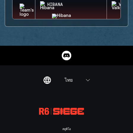
HIBANA
VALKY
ไทย
สตูดิโอ