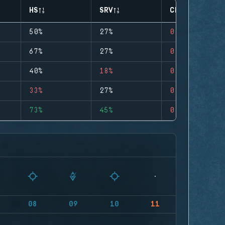
HS
SRV
CLUTCHES
50%
27%
0
67%
27%
0
40%
18%
0
33%
27%
0
73%
45%
0
08
09
10
11