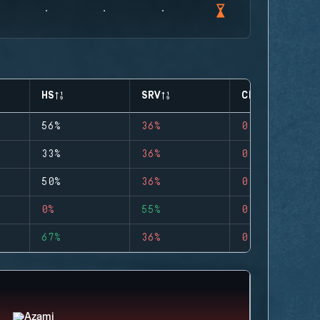
HS
SRV
CLUTCHES
56%
36%
0
33%
36%
0
50%
36%
0
0%
55%
0
67%
36%
0