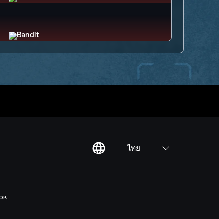
ไทย
ต
OK