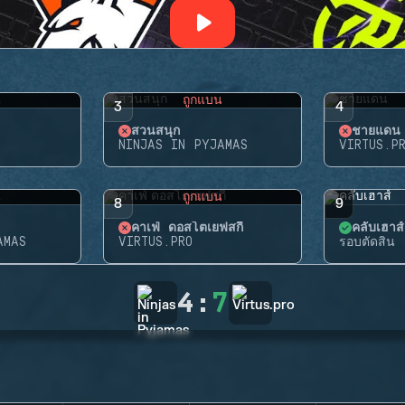
น
ถูกแบน
3
4
สวนสนุก
ชายแดน
NINJAS IN PYJAMAS
VIRTUS.P
น
ถูกแบน
8
9
คาเฟ่ ดอสโตเยฟสกี้
คลับเฮาส์
AMAS
VIRTUS.PRO
รอบตัดสิน
4
:
7