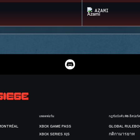
AZAMI
แพลตฟอร์ม
กฎข้อบังคับ R6 อีสปอร์
MONTRÉAL
XBOX GAME PASS
GLOBAL RULEBO
XBOX SERIES X|S
กติกามารยาท