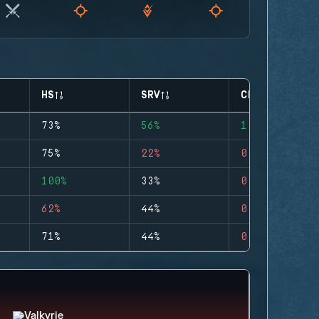
HS
SRV
CLUTCHES
73%
56%
1
75%
22%
0
100%
33%
0
62%
44%
0
71%
44%
0