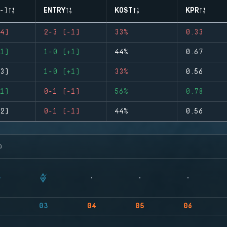
-)
ENTRY
KOST
KPR
4)
2-3 (-1)
33%
0.33
1)
1-0 (+1)
44%
0.67
3)
1-0 (+1)
33%
0.56
1)
0-1 (-1)
56%
0.78
2)
0-1 (-1)
44%
0.56
จ
03
04
05
06