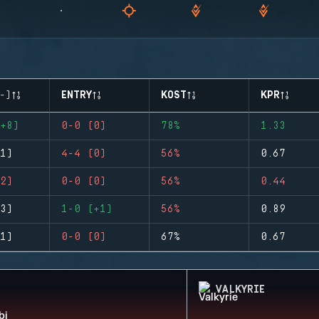
-)
ENTRY
KOST
KPR
+8)
0-0 (0)
78%
1.33
1)
4-4 (0)
56%
0.67
2)
0-0 (0)
56%
0.44
3)
1-0 (+1)
56%
0.89
1)
0-0 (0)
67%
0.67
VALKYRIE