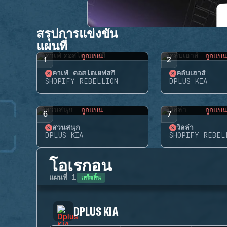
สรุปการแข่งขัน
แผนที่
ถูกแบน
ถูกแบ
1
2
คาเฟ่ ดอสโตเยฟสกี้
คลับเฮาส์
SHOPIFY REBELLION
DPLUS KIA
ถูกแบน
ถูกแบ
6
7
สวนสนุก
วิลล่า
DPLUS KIA
SHOPIFY REBEL
โอเรกอน
เสร็จสิ้น
แผนที่
1
DPLUS KIA