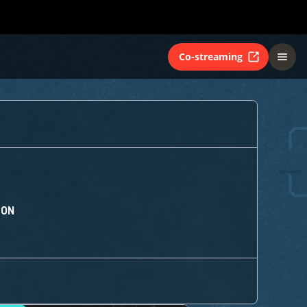
Co-streaming
ION