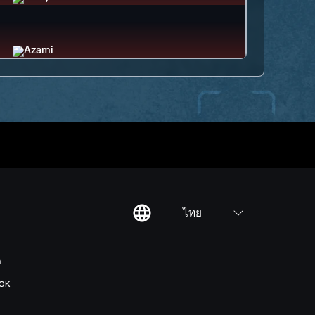
ไทย
ต
OK