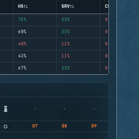
HS
SRV
CLUTCHES
75%
22%
0
60%
22%
0
40%
11%
0
43%
11%
0
67%
22%
0
07
08
09