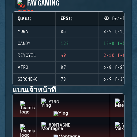
FAV GAMING
ผู้เล่น
EPS
KD (+/-)
YURA
85
8-9 (-1)
CANDY
138
13-8 (+5)
REYCYIL
49
2-10 (-8)
AFRO
87
6-8 (-2)
SIRONEKO
78
6-9 (-3)
แบนเจ้าหน้าที่
YING
MAEST
MONTAGNE
VALKY