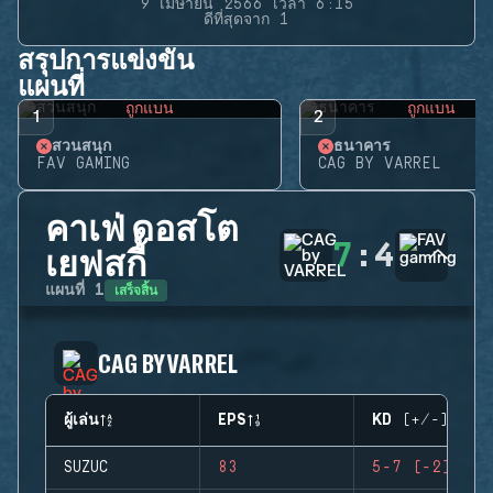
9 เมษายน 2566 เวลา 6:15
ดีที่สุดจาก 1
สรุปการแข่งขัน
แผนที่
ถูกแบน
ถูกแบน
1
2
สวนสนุก
ธนาคาร
FAV GAMING
CAG BY VARREL
คาเฟ่ ดอสโต
7
:
4
เยฟสกี้
เสร็จสิ้น
แผนที่
1
CAG BY VARREL
ผู้เล่น
EPS
KD (+/-)
SUZUC
83
5-7 (-2)