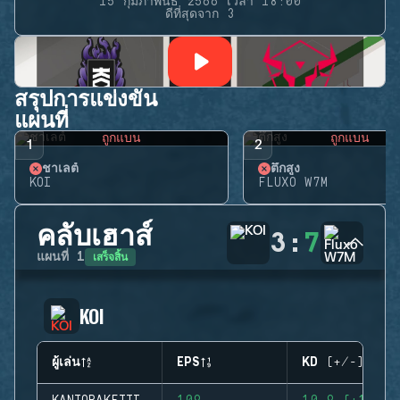
15 กุมภาพันธ์ 2566 เวลา 18:00
ดีที่สุดจาก 3
สรุปการแข่งขัน
แผนที่
ถูกแบน
ถูกแบน
1
2
ชาเลต์
ตึกสูง
KOI
FLUXO W7M
คลับเฮาส์
3
:
7
เสร็จสิ้น
แผนที่
1
KOI
ผู้เล่น
EPS
KD (+/-)