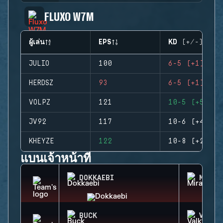
FLUXO W7M
ผู้เล่น
EPS
KD (+/-)
JULIO
100
6-5 (+1)
HERDSZ
93
6-5 (+1)
VOLPZ
121
10-5 (+5)
JV92
117
10-6 (+4)
KHEYZE
122
10-8 (+2)
แบนเจ้าหน้าที่
DOKKAEBI
MIRA
BUCK
VALKY