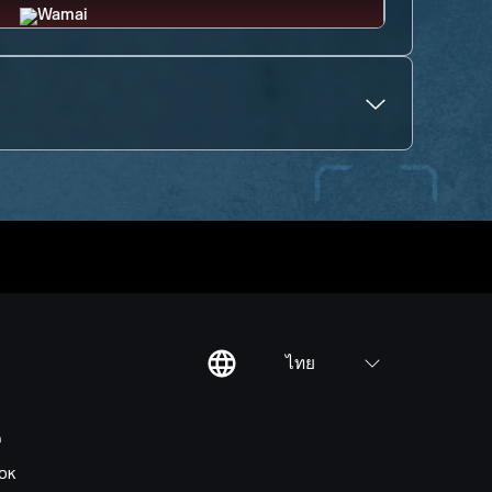
ไทย
ต
OK