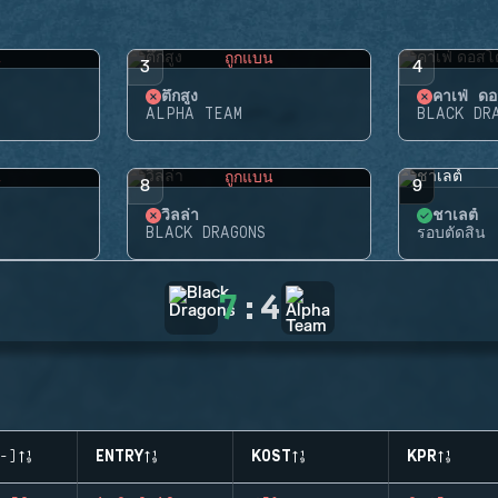
น
ถูกแบน
3
4
ตึกสูง
คาเฟ่ ดอ
ALPHA TEAM
BLACK DR
น
ถูกแบน
8
9
วิลล่า
ชาเลต์
BLACK DRAGONS
รอบตัดสิน
7
:
4
-)
ENTRY
KOST
KPR