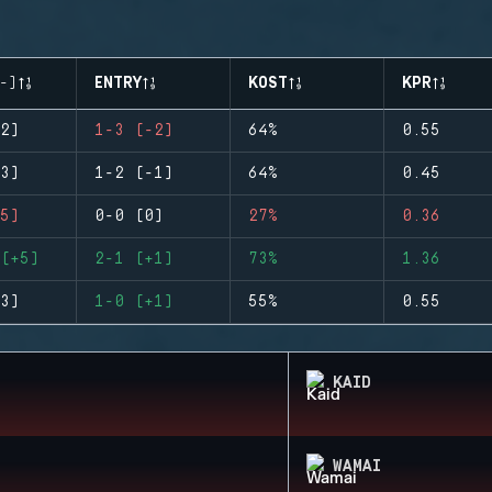
-)
ENTRY
KOST
KPR
2)
1-3 (-2)
64%
0.55
3)
1-2 (-1)
64%
0.45
5)
0-0 (0)
27%
0.36
(+5)
2-1 (+1)
73%
1.36
3)
1-0 (+1)
55%
0.55
KAID
WAMAI