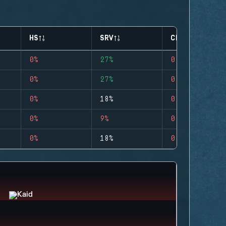
HS
SRV
CLUTCHES
0%
27%
0
0%
27%
0
0%
18%
0
0%
9%
0
0%
18%
0