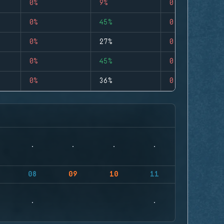
0%
9%
0
0%
45%
0
0%
27%
0
0%
45%
0
0%
36%
0
08
09
10
11