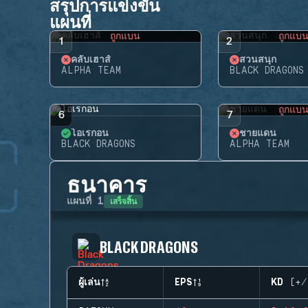
สรุปการแข่งขัน
แผนที่
ถูกแบน
ถูกแบ
1
2
คลับเฮาส์
สวนสนุก
ALPHA TEAM
BLACK DRAGONS
ถูกแบ
6
7
โอเรกอน
ชายแดน
BLACK DRAGONS
ALPHA TEAM
ธนาคาร
เสร็จสิ้น
แผนที่
1
BLACK DRAGONS
ผู้เล่น
EPS
KD (+/