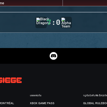
7
:
0
แพลตฟอร์ม
กฎข้อบังคับ R6 อีสปอร์
MONTRÉAL
XBOX GAME PASS
GLOBAL RULEBO