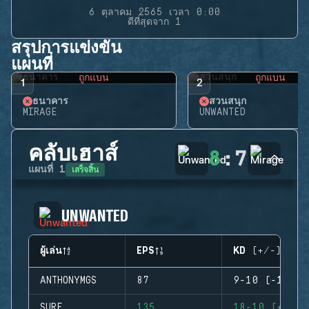
6 ตุลาคม 2565 เวลา 0:00
ดีที่สุดจาก 1
สรุปการแข่งขัน
แผนที่
ถูกแบน
ถูกแบน
1
2
ธนาคาร
สวนสนุก
MIRAGE
UNWANTED
คลับเฮาส์
8
:
7
เสร็จสิ้น
แผนที่
1
UNWANTED
ผู้เล่น
EPS
KD (+/-)
ANTHONYMGS
87
9-10 (-1)
SURF
135
18-10 (+8)