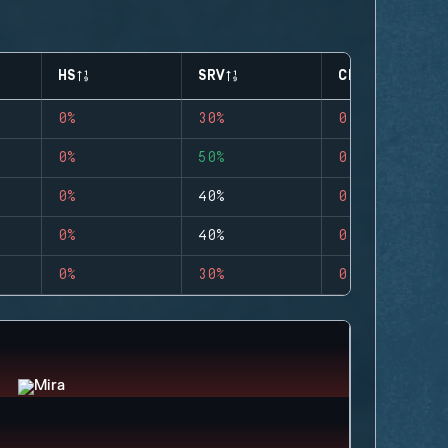
HS
SRV
CLUTCHES
0%
30%
0
0%
50%
0
0%
40%
0
0%
40%
0
0%
30%
0