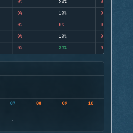
0%
20%
0
0%
10%
0
0%
0%
0
0%
10%
0
0%
30%
0
07
08
09
10