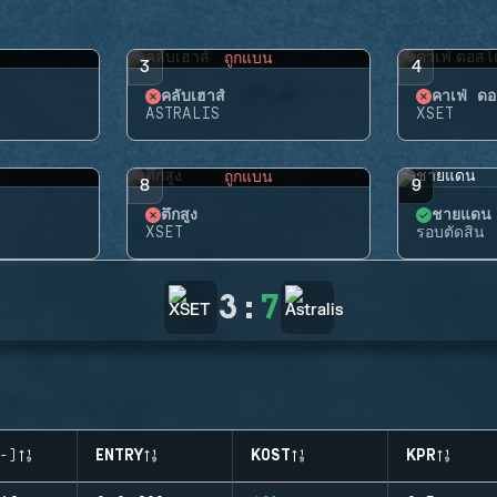
น
ถูกแบน
3
4
คลับเฮาส์
คาเฟ่ ดอ
ASTRALIS
XSET
น
ถูกแบน
8
9
ตึกสูง
ชายแดน
XSET
รอบตัดสิน
3
:
7
-)
ENTRY
KOST
KPR