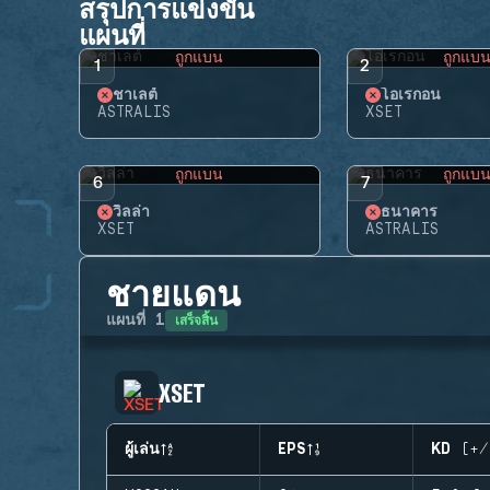
สรุปการแข่งขัน
แผนที่
ถูกแบน
ถูกแบ
1
2
ชาเลต์
โอเรกอน
ASTRALIS
XSET
ถูกแบน
ถูกแบ
6
7
วิลล่า
ธนาคาร
XSET
ASTRALIS
ชายแดน
เสร็จสิ้น
แผนที่
1
XSET
ผู้เล่น
EPS
KD (+/