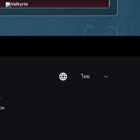
ไทย
ต
OK