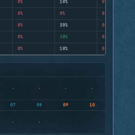
0%
10%
0
0%
0%
0
0%
20%
0
0%
30%
0
0%
10%
0
07
08
09
10