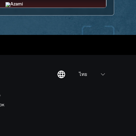
ไทย
ต
OK