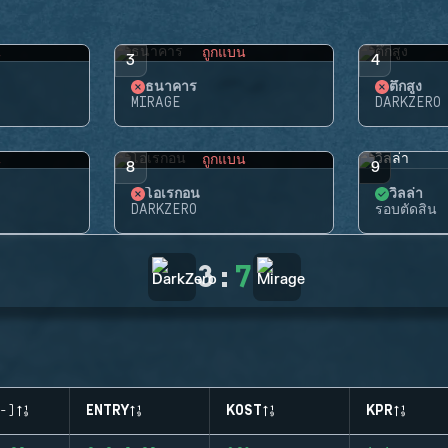
น
ถูกแบน
3
4
ธนาคาร
ตึกสูง
MIRAGE
DARKZERO
น
ถูกแบน
8
9
โอเรกอน
วิลล่า
DARKZERO
รอบตัดสิน
3
:
7
-)
ENTRY
KOST
KPR