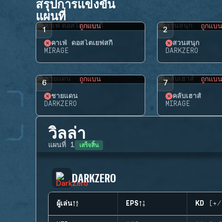
สรุปการแข่งขัน
แผนที่
ถูกแบน
ถูกแบ
1
2
คาเฟ่ ดอสโตเยฟสกี้
สวนสนุก
MIRAGE
DARKZERO
ถูกแบน
ถูกแบ
6
7
ชายแดน
คลับเฮาส์
DARKZERO
MIRAGE
วิลล่า
เสร็จสิ้น
แผนที่
1
DARKZERO
ผู้เล่น
EPS
KD (+/