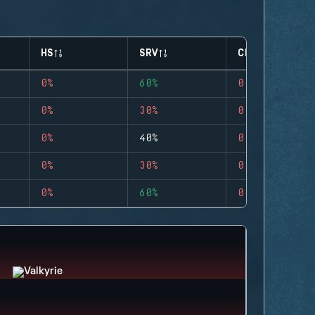
HS
SRV
CLUTCHES
0%
60%
0
0%
30%
0
0%
40%
0
0%
30%
0
0%
60%
0