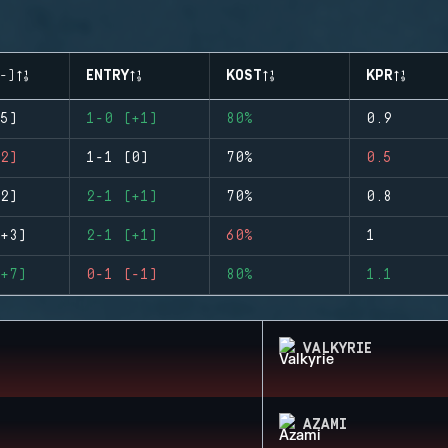
-)
ENTRY
KOST
KPR
5)
1-0 (+1)
80%
0.9
2)
1-1 (0)
70%
0.5
2)
2-1 (+1)
70%
0.8
+3)
2-1 (+1)
60%
1
+7)
0-1 (-1)
80%
1.1
VALKYRIE
AZAMI