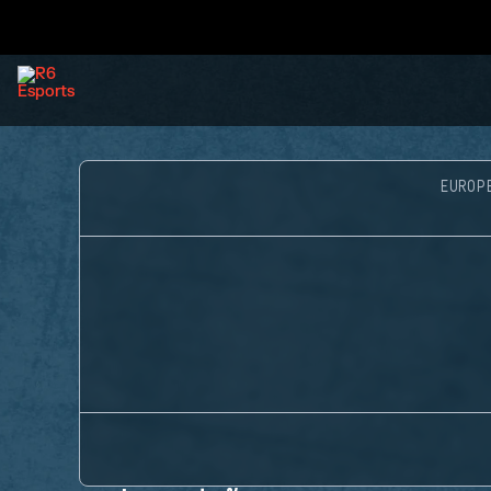
EUROP