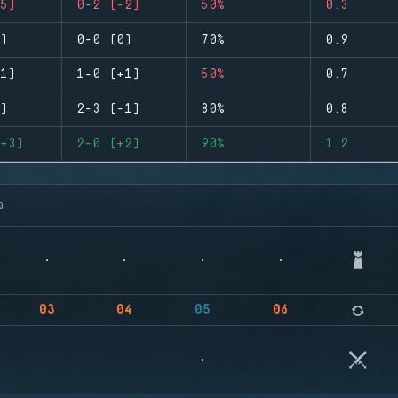
5)
0-2 (-2)
50%
0.3
)
0-0 (0)
70%
0.9
1)
1-0 (+1)
50%
0.7
)
2-3 (-1)
80%
0.8
+3)
2-0 (+2)
90%
1.2
จ
03
04
05
06