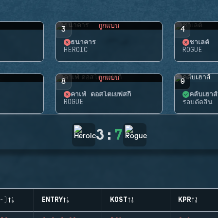
น
ถูกแบน
3
4
ธนาคาร
ชาเลต์
HEROIC
ROGUE
น
ถูกแบน
8
9
คาเฟ่ ดอสโตเยฟสกี้
คลับเฮาส์
ROGUE
รอบตัดสิน
3
:
7
-)
ENTRY
KOST
KPR