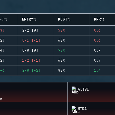
-)
ENTRY
KOST
KPR
3)
2-2 (0)
50%
0.6
2)
0-1 (-1)
60%
0.6
4)
0-0 (0)
90%
0.9
2)
1-2 (-1)
60%
0.7
+6)
2-0 (+2)
80%
1.4
ALIBI
MIRA