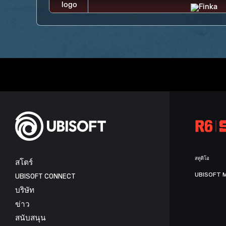
สตูดิโอ
สโตร์
UBISOFT 
UBISOFT CONNECT
บริษัท
ข่าว
สนับสนุน