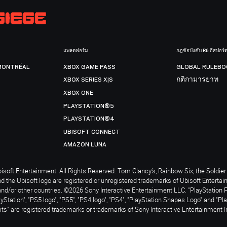
แพลตฟอร์ม
กฎข้อบังคับ R6 อีสปอร์
MONTRÉAL
XBOX GAME PASS
GLOBAL RULEBO
XBOX SERIES X|S
กติกามารยาท
XBOX ONE
PLAYSTATION®5
PLAYSTATION®4
UBISOFT CONNECT
AMAZON LUNA
soft Entertainment. All Rights Reserved. Tom Clancy’s, Rainbow Six, the Soldier 
nd the Ubisoft logo are registered or unregistered trademarks of Ubisoft Enterta
and/or other countries. ©2026 Sony Interactive Entertainment LLC. "PlayStation 
ayStation", "PS5 logo", "PS5", "PS4 logo", "PS4", "PlayStation Shapes Logo" and "Pl
ts" are registered trademarks or trademarks of Sony Interactive Entertainment I