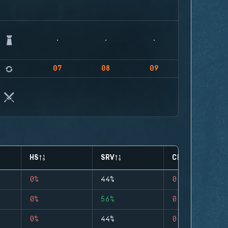
07
08
09
HS
SRV
CLUTCHES
0%
44%
0
0%
56%
0
0%
44%
0