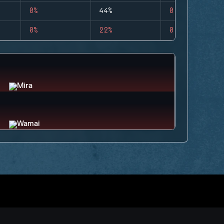
0%
44%
0
0%
22%
0