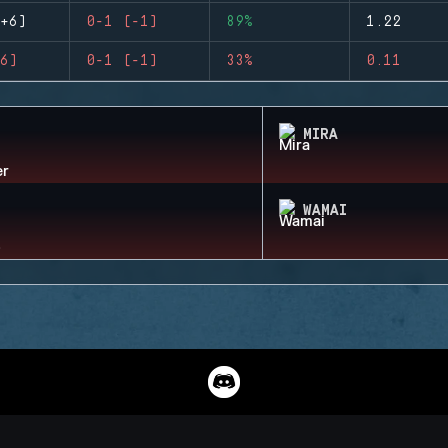
+6)
0-1 (-1)
89%
1.22
6)
0-1 (-1)
33%
0.11
MIRA
WAMAI