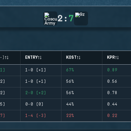
2
:
7
-)
ENTRY
KOST
KPR
1)
1-0 (+1)
67%
0.89
2)
1-0 (+1)
56%
0.56
2)
2-0 (+2)
56%
0.78
5)
0-0 (0)
44%
0.44
7)
1-4 (-3)
22%
0.22