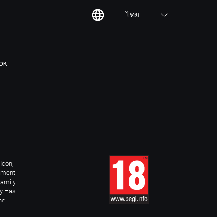
ไทย
ต
OK
Icon,
inment
Family
ay Has
nc.