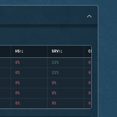
HS
SRV
CLUTCHES
0%
22%
0
0%
22%
0
0%
0%
0
0%
0%
0
0%
0%
0