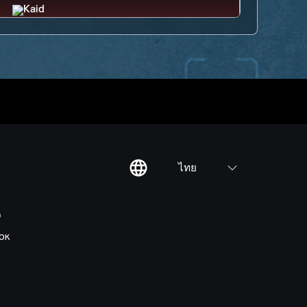
ไทย
ต
OK