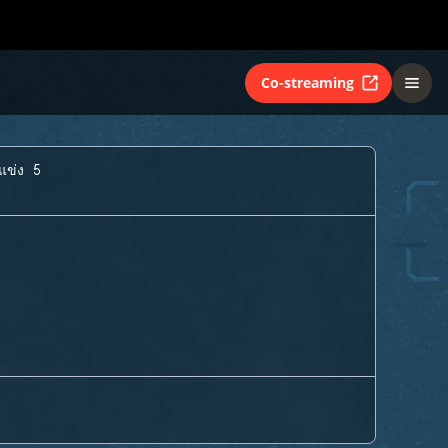
Co-streaming
แข่ง 5