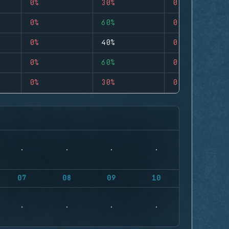
0%
30%
0
0%
60%
0
0%
40%
0
0%
60%
0
0%
30%
0
07
08
09
10