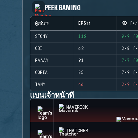
PEEK GAMING
ผู้เล่น
EPS
KD (+/
STONY
112
9-9 (0
OBI
62
3-8 (-
RAAAY
91
7-7 (0
CORIA
85
7-9 (-
TANY
46
2-9 (-
แบนเจ้าหน้าที่
MAVERICK
THATCHER