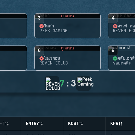
น
ถูกแบน
3
4
วิลล่า
คาเฟ่ ดอ
PEEK GAMING
REVEN EC
น
ถูกแบน
8
9
โอเรกอน
คลับเฮาส์
REVEN ECLUB
รอบตัดสิน
7
:
3
-)
ENTRY
KOST
KPR