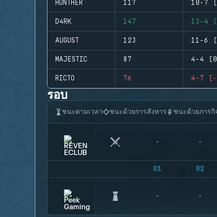
HUNTHER
117
10-7 (
D4RK
147
13-4 (
AUGUST
123
11-6 (
MAJESTIC
87
4-4 (0
RICTO
76
4-7 (-
รอบ
ชนะตามเวลา
ชนะด้วยการสังหาร
ชนะด้วยภารกิ
01
02