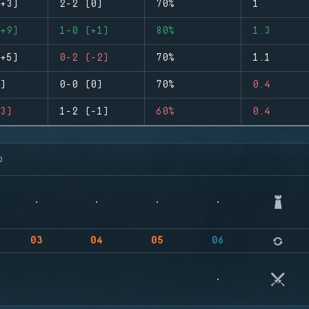
+3)
2-2 (0)
70%
1
+9)
1-0 (+1)
80%
1.3
+5)
0-2 (-2)
70%
1.1
)
0-0 (0)
70%
0.4
3)
1-2 (-1)
60%
0.4
จ
03
04
05
06