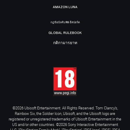
AMAZON LUNA
กฎข้อบังคับ R6 อีสปอร์ต
GLOBAL RULEBOOK
กติกามารยาท
©2026 Ubisoft Entertainment. All Rights Reserved. Tom Clancy’s,
Rainbow Six, the Soldier Icon, Ubisoft, and the Ubisoft logo are
registered or unregistered trademarks of Ubisoft Entertainment in the
US and/or other countries. ©2026 Sony Interactive Entertainment
LLC. "PlayStation Family Mark", "PlayStation", "PS5 logo", "PS5", "PS4