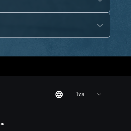
ไทย
ต
OK