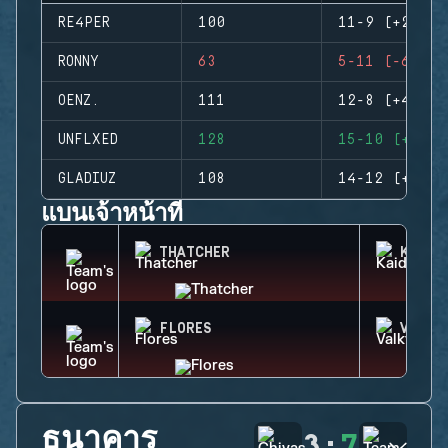
RE4PER
100
11-9 (+2)
RONNY
63
5-11 (-6)
OENZ.
111
12-8 (+4)
UNFLXED
128
15-10 (+5)
GLADIUZ
108
14-12 (+2)
แบนเจ้าหน้าที่
THATCHER
KAID
FLORES
VALKY
ธนาคาร
3
:
7