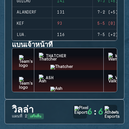
GUICHO
141
9-3 (+6)
ALANDERF
131
7-2 (+5)
KEF
93
5-5 (0)
LUA.
116
7-5 (+2)
แบนเจ้าหน้าที่
THATCHER
WAMAI
ASH
VALKY
วิลล่า
6
:
6
เสร็จสิ้น
แผนที่
2