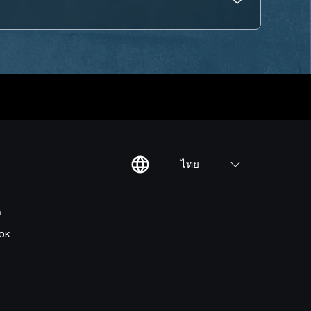
ไทย
ต
OK