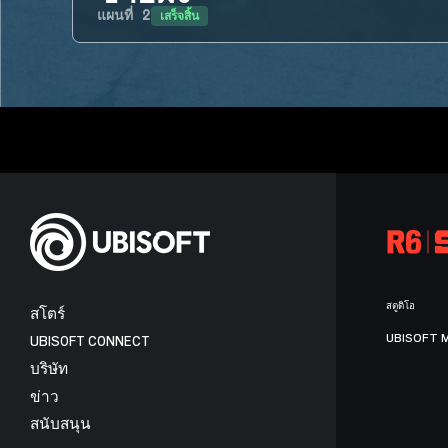
เสร็จสิ้น
แผนที่
2
สตูดิโอ
สโตร์
UBISOFT 
UBISOFT CONNECT
บริษัท
ข่าว
สนับสนุน