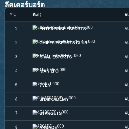
ลีดเดอร์บอร์ด
#
ทีม
A
ENTERPRISE ESPORTS
1
A
CHIEFS ESPORTS CLUB
2
A
RIVAL ESPORTS
3
A
MAN LFO
4
A
7VEN
5
A
SHAIIKADEMY
6
A
6TARGETS
7
A
ARCADE
8
A