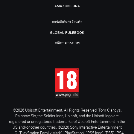
AMAZON LUNA
กฎข้อบังคับ R6 อีสปอร์ต
GLOBAL RULEBOOK
กติกามารยาท
©2026 Ubisoft Entertainment. All Rights Reserved. Tom Clancy’s,
Rainbow Six, the Soldier Icon, Ubisoft, and the Ubisoft logo are
registered or unregistered trademarks of Ubisoft Entertainment in the
US and/or other countries. ©2026 Sony Interactive Entertainment
LLC. "PlayStation Family Mark", "PlayStation", "PS5 logo", "PS5", "PS4