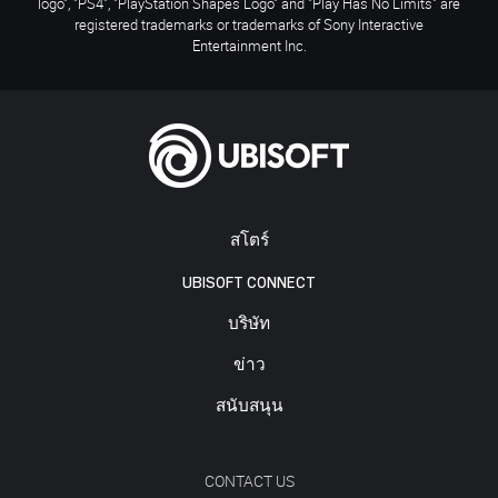
logo", "PS4", "PlayStation Shapes Logo" and "Play Has No Limits" are
registered trademarks or trademarks of Sony Interactive
Entertainment Inc.
สโตร์
UBISOFT CONNECT
บริษัท
ข่าว
สนับสนุน
CONTACT US