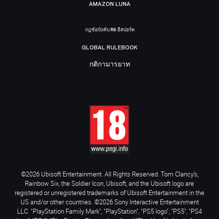
AMAZON LUNA
กฎข้อบังคับ R6 อีสปอร์ต
GLOBAL RULEBOOK
กติกามารยาท
©2026 Ubisoft Entertainment. All Rights Reserved. Tom Clancy’s,
Rainbow Six, the Soldier Icon, Ubisoft, and the Ubisoft logo are
registered or unregistered trademarks of Ubisoft Entertainment in the
US and/or other countries. ©2026 Sony Interactive Entertainment
LLC. "PlayStation Family Mark", "PlayStation", "PS5 logo", "PS5", "PS4