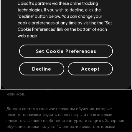
Ubisoft’s partners via these online tracking
technologies. If you wish to decline, click the
“decline” button below. You can change your
cookie preferences at any time by visiting the “Set
Cookie Preferences” link on the bottom of each
web page.
Set Cookie Preferences
АДАПТАЦИЯ НОВИЧКОВ
Decline
Accept
В этом сезоне в "Осаде" появится новая система для
новичков.
Данная система включает разделы обучения, которые
помогут новичкам изучить основы игры и ее ключевые
элементы, а также особенности штурма и защиты. Завершив
обучение, игроки получат 10 оперативников, с которыми