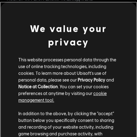
Теперь в режиме "Наблюдатель" можно переключаться на
режим свободной камеры, чтобы следить за событиями с
любого расстояния и ракурса. Кроме того, при просмотре
повтора игры и в режиме "Наблюдатель" можно будет скрыть
We value your
интерфейс, чтобы происходящее смотрелось более
кинематографично.
privacy
УПРАВЛЕНИЕ КОМАНДОЙ
Лидер команды теперь может удалять игроков и назначать
This website processes personal data through the
лидером кого-то другого. Сделать это можно через профиль
use of online tracking technologies, including
игрока на панели команды или в таблице "Результаты".
cookies. To learn more about Ubisoft's use of
personal data, please see our
Privacy Policy
and
ВНУТРИИГРОВОЕ ОПИСАНИЕ ОБНОВЛЕНИЯ
Notice at Collection
. You can set your cookies
Теперь с описанием обновления можно ознакомиться в
preferences at anytime by visiting our
cookie
игре, в разделе «Уведомления», чтобы всегда быть в курсе
management tool.
внедренных изменений. Кроме того, с помощью данной
функции можно напрямую перейти к R6Fix, чтобы быстро
In addition to the above, by clicking the “accept”
сообщить о неполадках или оставить отзыв о неполадке, о
button below you specifically consent to sharing
которой уже сообщили.
and recording of your website activity, including
game browsing and purchase activity, with