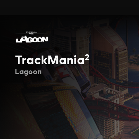
TrackMania²
Lagoon