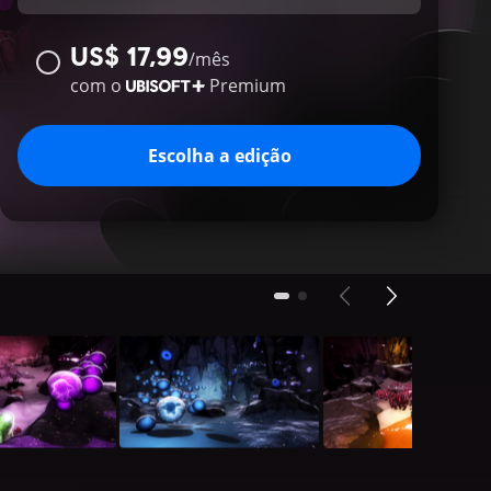
US$ 17,99
/
mês
com o
Premium
Escolha a edição