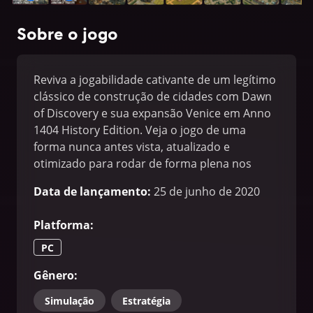
Sobre o jogo
Reviva a jogabilidade cativante de um legítimo
clássico de construção de cidades com Dawn
of Discovery e sua expansão Venice em Anno
1404 History Edition. Veja o jogo de uma
forma nunca antes vista, atualizado e
otimizado para rodar de forma plena nos
computadores da geração atual, com
Data de lançamento
:
25 de junho de 2020
resoluções de até 4K. Aproveite todas essas
melhorias retomando um jogo já existente,
Platforma
:
graças à compatibilidade total com dados
salvos.
PC
Gênero
:
Simulação
Estratégia