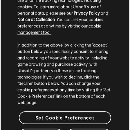
use of online tracking technologies, including
pirataria, comece a pilhar as riquezas deles!
cookies. To learn more about Ubisoft's use of
personal data, please see our
Privacy Policy
and
QUE A PILHAGEM
Notice at Collection
. You can set your cookies
preferences at anytime by visiting our
cookie
COMECE!
management tool.
In addition to the above, by clicking the “accept”
Esses bens e essas riquezas todas estão fazendo a sua alma de pirata se
button below you specifically consent to sharing
coçar, não é mesmo? Com exceção dos entrepostos e dos covis, todos
and recording of your website activity, including
os lugares podem ser pilhados! Antes de começar, tire um tempo para
game browsing and purchase activity, with
fazer um reconhecimento da região ao redor, para caso precise de uma
Ubisoft’s partners via these online tracking
rota de fuga de emergência. Use a sua luneta para fazer o
technologies. If you wish to decline, click the
reconhecimento e coletar informações úteis da região. Veja os tipos de
“decline” button below. You can change your
defesas e de reforços que você deverá esperar, qual facção comanda o
cookie preferences at any time by visiting the “Set
lugar, e o mais importante, que tipo de saque vai obter. Você pode
pular essa parte do reconhecimento se não for a sua praia, mas tenha
Cookie Preferences” link on the bottom of each
em mente que não saberá no que está se metendo e pode acabar dando
web page.
um passo maior do que a perna. Nós sabemos que alguns capitães
gostam de viver perigosamente, então manda ver!
Set Cookie Preferences