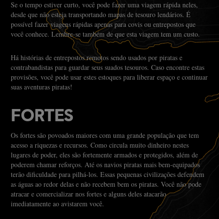
Se o tempo estiver curto, você pode fazer uma viagem rápida neles,
desde que não esteja transportando mapas de tesouro lendários. É
possível fazer viagens rápidas apenas para covis ou entrepostos que
você conhece. Lembre-se também de que esta viagem tem um custo.
Há histórias de entrepostos remotos sendo usados por piratas e
contrabandistas para guardar seus suados tesouros. Caso encontre estas
provisões, você pode usar estes estoques para liberar espaço e continuar
suas aventuras piratas!
FORTES
Os fortes são povoados maiores com uma grande população que tem
acesso a riquezas e recursos. Como circula muito dinheiro nestes
lugares de poder, eles são fortemente armados e protegidos, além de
poderem chamar reforços. Até os navios piratas mais bem-equipados
terão dificuldade para pilhá-los. Essas pequenas civilizações defendem
as águas ao redor delas e não recebem bem os piratas. Você não pode
atracar e comercializar nos fortes e alguns deles atacarão
imediatamente ao avistarem você.