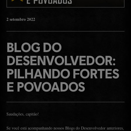
2
setembro
2022
BLOG DO
DESENVOLVEDOR:
PILHANDO FORTES
E POVOADOS
Saudações, capitão!
Se você está acompanhando nossos Blogs do Desenvolvedor anteriores,