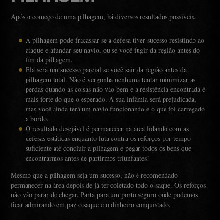
Após o começo de uma pilhagem, há diversos resultados possíveis.
A pilhagem pode fracassar se a defesa tiver sucesso resistindo ao
ataque e afundar seu navio, ou se você fugir da região antes do
fim da pilhagem.
Ela será um sucesso parcial se você sair da região antes da
pilhagem total. Não é vergonha nenhuma tentar minimizar as
perdas quando as coisas não vão bem e a resistência encontrada é
mais forte do que o esperado. A sua infâmia será prejudicada,
mas você ainda terá um navio funcionando e o que foi carregado
a bordo.
O resultado desejável é permanecer na área lidando com as
defesas estáticas enquanto luta contra os reforços por tempo
suficiente até concluir a pilhagem e pegar todos os bens que
encontrarmos antes de partirmos triunfantes!
Mesmo que a pilhagem seja um sucesso, não é recomendado
permanecer na área depois de já ter coletado todo o saque. Os reforços
não vão parar de chegar. Parta para um porto seguro onde podemos
ficar admirando em paz o saque e o dinheiro conquistado.