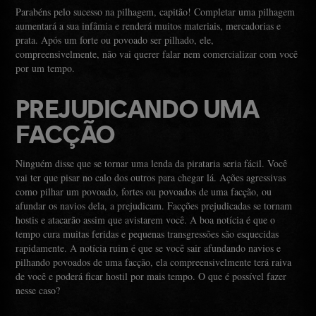
Parabéns pelo sucesso na pilhagem, capitão! Completar uma pilhagem
aumentará a sua infâmia e renderá muitos materiais, mercadorias e
prata. Após um forte ou povoado ser pilhado, ele,
compreensivelmente, não vai querer falar nem comercializar com você
por um tempo.
PREJUDICANDO UMA
FACÇÃO
Ninguém disse que se tornar uma lenda da pirataria seria fácil. Você
vai ter que pisar no calo dos outros para chegar lá. Ações agressivas
como pilhar um povoado, fortes ou povoados de uma facção, ou
afundar os navios dela, a prejudicam. Facções prejudicadas se tornam
hostis e atacarão assim que avistarem você. A boa notícia é que o
tempo cura muitas feridas e pequenas transgressões são esquecidas
rapidamente. A notícia ruim é que se você sair afundando navios e
pilhando povoados de uma facção, ela compreensivelmente terá raiva
de você e poderá ficar hostil por mais tempo. O que é possível fazer
nesse caso?