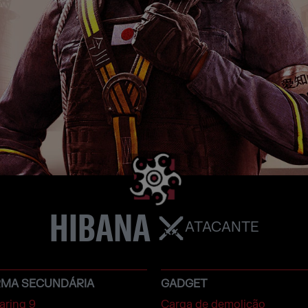
HIBANA
ATACANTE
RMA SECUNDÁRIA
GADGET
aring 9
Carga de demolição