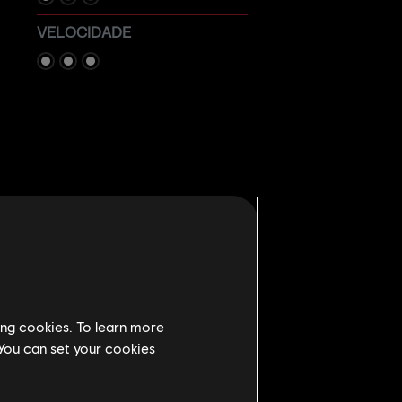
VELOCIDADE
 projéteis explosivos que podem ser
ing cookies. To learn more
 You can set your cookies
 ou novas passagens!