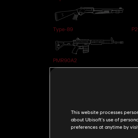
Type-89
P2
PMR90A2
ESTILO DE JOGO E HABILIDADE Ú
This website processes persona
about Ubisoft's use of persona
preferences at anytime by visi