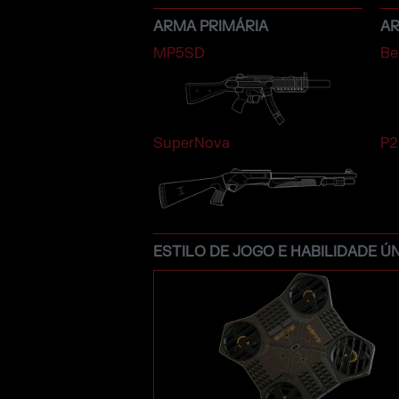
ARMA PRIMÁRIA
A
MP5SD
Be
SuperNova
P2
ESTILO DE JOGO E HABILIDADE Ú