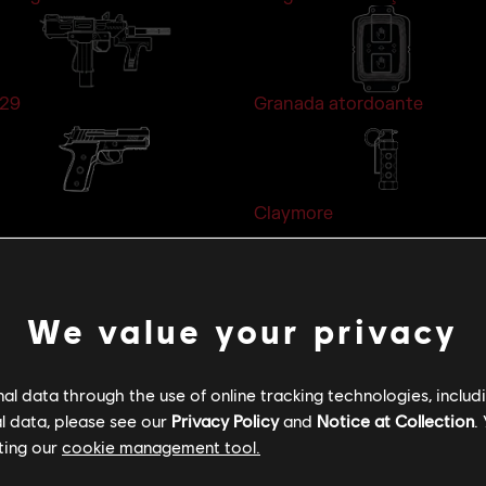
29
Granada atordoante
Claymore
We value your privacy
NICA
O X-KAIROS, um lançador de calibre 40 mm, dispara
l data through the use of online tracking technologies, includ
detonados simultaneamente de longe.
l data, please see our
Privacy Policy
and
Notice at Collection
.
Realize ataques inovadores criando linhas de visão
ting our
cookie management tool.