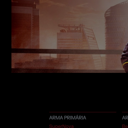
ARMA PRIMÁRIA
A
SuperNova
Be