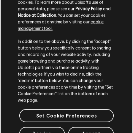
cookies. To learn more about Ubisoft's use of
RECOMENDADO
personal data, please see our
Privacy Policy
and
Notice at Collection
. You can set your cookies
preferences at anytime by visiting our
cookie
management tool.
In addition to the above, by clicking the “accept”
button below you specifically consent to sharing
and recording of your website activity, including
game browsing and purchase activity, with
Ubisoft’s partners via these online tracking
technologies. If you wish to decline, click the
“decline” button below. You can change your
cookie preferences at any time by visiting the “Set
NOVO TWITCH DROP PARA O
Cookie Preferences” link on the bottom of each
EVENTO RENGOKU!
web page.
5
/
8
/
2026
Set Cookie Preferences
Comemore o lançamento de Rengoku com
uma exclusiva estampa para a arma
MP5SD!