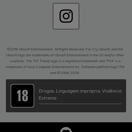
©2019 Ubisoft Entertainment. All Rights Reserved. Far Cry, Ubisoft, and the
Ubisoft logo are trademarks of Ubisoft Entertainment in the US and/or other
countries. The “PS” Family logo is a registered trademark and “PS4” is a
trademark of Sony Computer Entertainment Inc. Software platform logo (TM
and ©) EMA 2006.
Drogas
,
Linguagem imprópria
,
Violência
Extrema