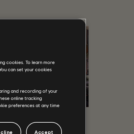
ing cookies. To learn more
 You can set your cookies
haring and recording of your
hese online tracking
ookie preferences at any time
S GRY
e współpracy i PvP, zdobywaj potężne
tań się jednym z nielicznych, którzy mogą
cline
Accept