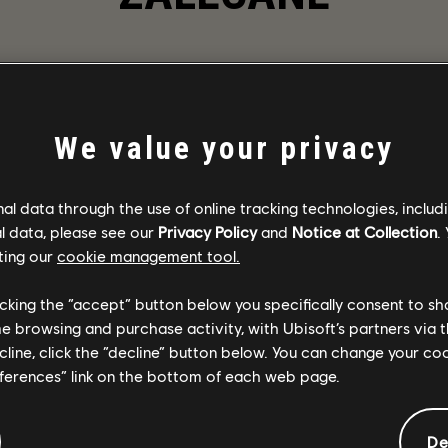
We value your privacy
l data through the use of online tracking technologies, includ
l data, please see our
Privacy Policy
and
Notice at Collection
.
ting our
cookie management tool.
licking the “accept” button below you specifically consent to s
me browsing and purchase activity, with Ubisoft’s partners via t
ecline, click the “decline” button below. You can change your c
eferences” link on the bottom of each web page.
SZCZEGÓŁOWY OPI
sam środek post-
Graj ze znajomymi w trybi
 porządek i zapobiec
bronie oraz wyposażenie i s
De