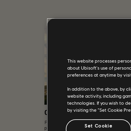
This website processes persona
about Ubisoft's use of persona
preferences at anytime by visi
In addition to the above, by c
website activity, including ga
technologies. If you wish to d
by visiting the “Set Cookie Pr
OPOWIEŚĆ
Poprowadź drużynę elitarnych agentów w 
Set Cookie
pandemicznego Waszyngtonu, by przywrócić