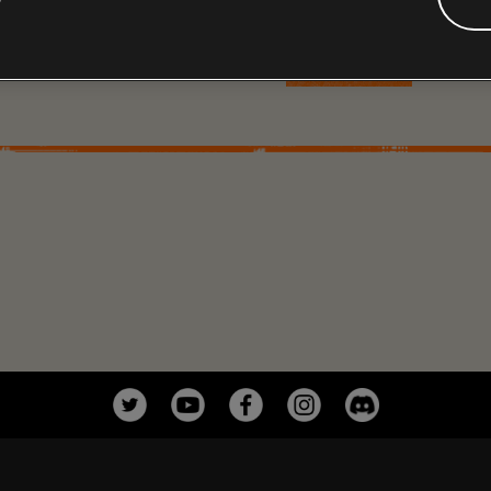
stanąć w obronie stolicy w 
WIĘCEJ