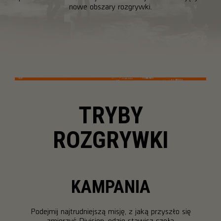
nowe obszary rozgrywki.
TRYBY
ROZGRYWKI
KAMPANIA
Podejmij najtrudniejszą misję, z jaką przyszło się
zmierzyć Division, gdzie stawisz czoła