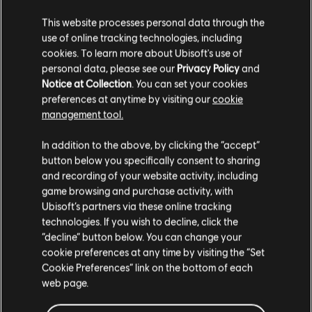
This website processes personal data through the
use of online tracking technologies, including
cookies. To learn more about Ubisoft's use of
personal data, please see our
Privacy Policy
and
UMIEJĘTNOŚCI
Notice at Collection
. You can set your cookies
preferences at anytime by visiting our
cookie
Każdy agent dysponuje spersonalizowanymi
management tool.
narzędziami i umiejętnościami, które przydają mu się na
polu walki, a ich rozwijanie ma ogromny wpływ na
In addition to the above, by clicking the “accept”
przetrwanie - twoje i miasta.
button below you specifically consent to sharing
and recording of your website activity, including
game browsing and purchase activity, with
Ubisoft’s partners via these online tracking
technologies. If you wish to decline, click the
“decline” button below. You can change your
cookie preferences at any time by visiting the “Set
Cookie Preferences” link on the bottom of each
DRON SZTURMOWY
web page.
Bezzałogowe urządzenie, którym można