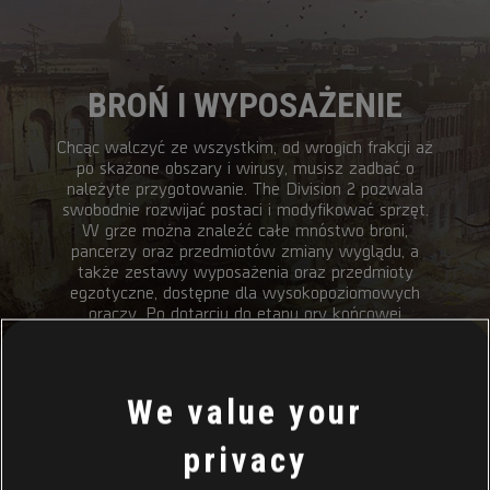
BROŃ I WYPOSAŻENIE
Chcąc walczyć ze wszystkim, od wrogich frakcji aż
po skażone obszary i wirusy, musisz zadbać o
należyte przygotowanie. The Division 2 pozwala
swobodnie rozwijać postaci i modyfikować sprzęt.
W grze można znaleźć całe mnóstwo broni,
pancerzy oraz przedmiotów zmiany wyglądu, a
także zestawy wyposażenia oraz przedmioty
egzotyczne, dostępne dla wysokopoziomowych
graczy. Po dotarciu do etapu gry końcowej
odblokują się też dodatkowe specjalizacje, które
umożliwią dalszy rozwój arsenału i zdolności.
We value your
privacy