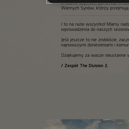
znacznie częstsze, ponieważ wła
Wiernych Synów, którzy przejmują 
I to na razie wszystko! Mamy nadz
wprowadzenia do naszych sezonów
Jeśli jeszcze to nie zrobiliście, z
najnowszymi doniesieniami i komu
Dziękujemy za wasze nieustanne ws
/ Zespół The Division 2.