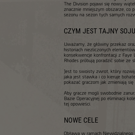
The Division pojawi się nowy wątek
znacznie mniejszym obszarze, co p
sezonu na sezon tych samych rozw
CZYM JEST TAJNY SOJ
Uważamy, że główny przekaz oraz 
historiach niezliczonych elementó
konsekwencje konfrontacji z Faye
Rhodes próbują poradzić sobie ze 
Jest to swoisty zwrot, który rozw
jaka jest stawka i co kieruje boha
pokazać graczom jak zmieniają się 
Aby gracze mogli swobodnie zanur
Bazie Operacyjnej po eliminacji k
tej opowieści.
NOWE CELE
Obława w ramach Niewidzialnego S