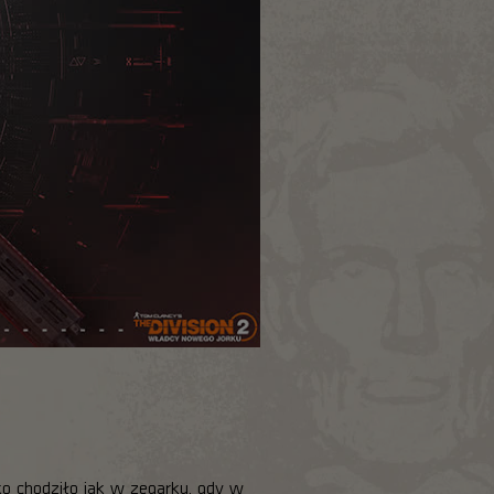
o chodziło jak w zegarku, gdy w