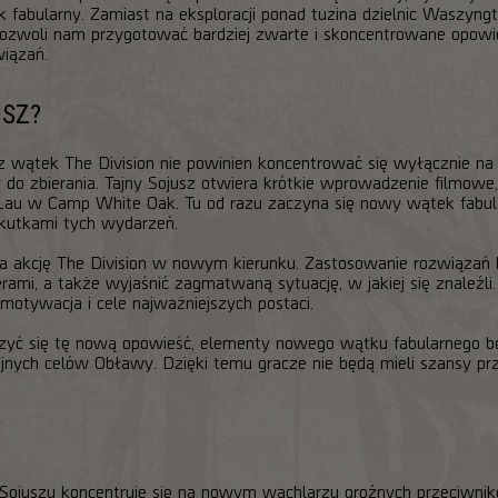
 fabularny. Zamiast na eksploracji ponad tuzina dzielnic Waszyng
ozwoli nam przygotować bardziej zwarte i skoncentrowane opowie
iązań.
USZ?
wątek The Division nie powinien koncentrować się wyłącznie na
w do zbierania. Tajny Sojusz otwiera krótkie wprowadzenie filmow
 Lau w Camp White Oak. Tu od razu zaczyna się nowy wątek fabula
skutkami tych wydarzeń.
ija akcję The Division w nowym kierunku. Zastosowanie rozwiązań 
terami, a także wyjaśnić zagmatwaną sytuację, w jakiej się znaleźl
motywacja i cele najważniejszych postaci.
zyć się tę nową opowieść, elementy nowego wątku fabularnego b
olejnych celów Obławy. Dzięki temu gracze nie będą mieli szansy 
ojuszu koncentruje się na nowym wachlarzu groźnych przeciwnikó