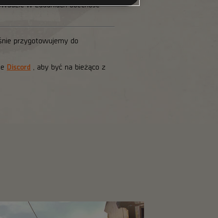
owadzić w zadaniach obecność
aśnie przygotowujemy do
ze
Discord
, aby być na bieżąco z