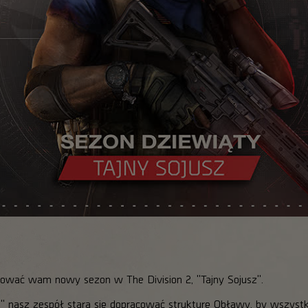
wać wam nowy sezon w The Division 2, "Tajny Sojusz".
" nasz zespół stara się dopracować strukturę Obławy, by wszystk