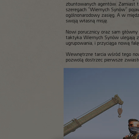
zbuntowanych agentów. Zamiast t
szeregach "Wiernych Synów" pojaw
ogólnonarodowy zasięg. A w międz
swoją własną misję.
Nowi porucznicy oraz sam główny ce
taktyka Wiernych Synów ulegają zam
ugrupowania, i przyciąga nową falę
Wewnętrzne tarcia wśród tego no
pozwolą dostrzec pierwsze zwiast