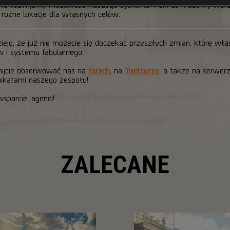
śnie rozwijamy możliwości naszego systemu. Póki co możemy wpr
różne lokacje dla własnych celów.
ieję, że już nie możecie się doczekać przyszłych zmian, które wł
 i systemu fabularnego.
acznijcie obserwować nas na
forach
, na
Twitterze
, a także na serwer
nikatami naszego zespołu!
parcie, agenci!
ZALECANE