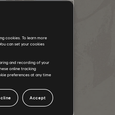
ing cookies. To learn more
 You can set your cookies
haring and recording of your
hese online tracking
ookie preferences at any time
cline
Accept
 gry większej elastyczności i
e zabiegi staną się w przyszłości