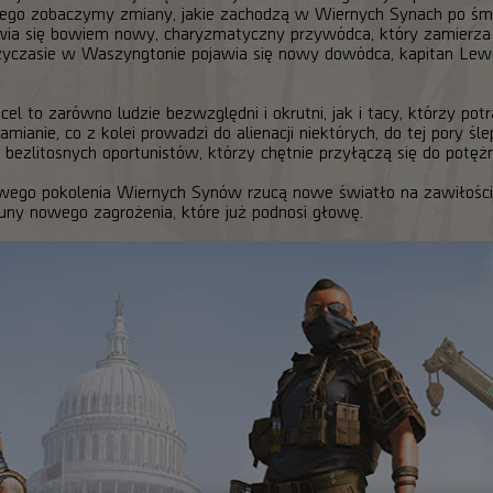
ego zobaczymy zmiany, jakie zachodzą w Wiernych Synach po śm
ia się bowiem nowy, charyzmatyczny przywódca, który zamierza 
yczasie w Waszyngtonie pojawia się nowy dowódca, kapitan Lewis
l to zarówno ludzie bezwzględni i okrutni, jak i tacy, którzy potr
ianie, co z kolei prowadzi do alienacji niektórych, do tej pory śl
 bezlitosnych oportunistów, którzy chętnie przyłączą się do potężn
wego pokolenia Wiernych Synów rzucą nowe światło na zawiłości
uny nowego zagrożenia, które już podnosi głowę.