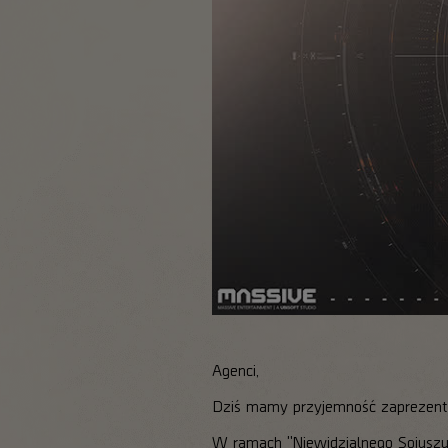
Agenci,
Dziś mamy przyjemność zaprezento
W ramach "Niewidzialnego Sojuszu