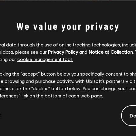
We value your privacy
l data through the use of online tracking technologies, includ
l data, please see our
Privacy Policy
and
Notice at Collection
.
ting our
cookie management tool.
licking the “accept” button below you specifically consent to s
me browsing and purchase activity, with Ubisoft’s partners via t
ecline, click the “decline” button below. You can change your c
eferences” link on the bottom of each web page.
De
rę zupełnie nowych treści. Jest to pierwsza próba wprowadzenia do
my zrobić to na dużo większą skalę.
Obławie przejmie jakieś zadanie z kampanii waszyngtońskiej. Taki