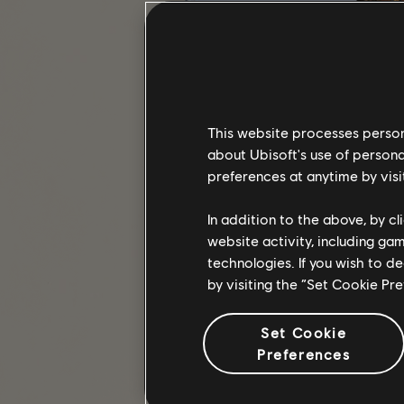
This website processes persona
about Ubisoft's use of persona
preferences at anytime by visi
In addition to the above, by c
website activity, including ga
technologies. If you wish to d
by visiting the “Set Cookie Pr
PRZEJMOWANIE ZADAŃ
Set Cookie
Tajny Sojusz przyniesie też premie
Preferences
różnorodności, i niebawem planuje
Każdy z poruczników dostępnych w 