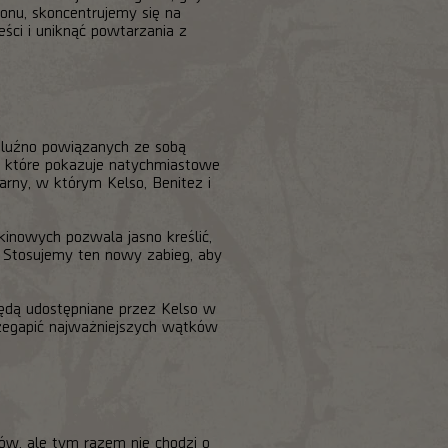
tonu, skoncentrujemy się na
ści i uniknąć powtarzania z
 luźno powiązanych ze sobą
e, które pokazuje natychmiastowe
rny, w którym Kelso, Benitez i
kinowych pozwala jasno kreślić,
i. Stosujemy ten nowy zabieg, aby
ędą udostępniane przez Kelso w
przegapić najważniejszych wątków
w, ale tym razem nie chodzi o