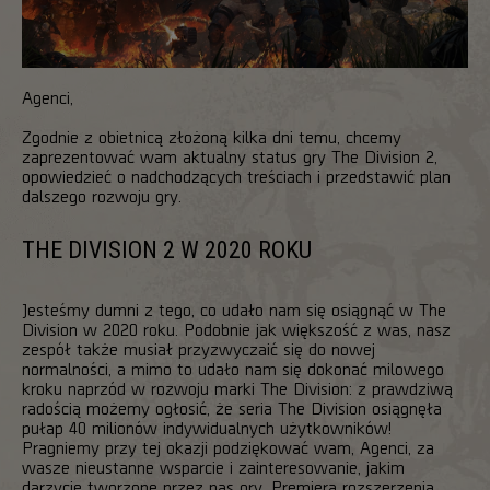
Agenci,
Zgodnie z obietnicą złożoną kilka dni temu, chcemy
zaprezentować wam aktualny status gry The Division 2,
opowiedzieć o nadchodzących treściach i przedstawić plan
dalszego rozwoju gry.
THE DIVISION 2 W 2020 ROKU
Jesteśmy dumni z tego, co udało nam się osiągnąć w The
Division w 2020 roku. Podobnie jak większość z was, nasz
zespół także musiał przyzwyczaić się do nowej
normalności, a mimo to udało nam się dokonać milowego
kroku naprzód w rozwoju marki The Division: z prawdziwą
radością możemy ogłosić, że seria The Division osiągnęła
pułap 40 milionów indywidualnych użytkowników!
Pragniemy przy tej okazji podziękować wam, Agenci, za
wasze nieustanne wsparcie i zainteresowanie, jakim
darzycie tworzone przez nas gry. Premiera rozszerzenia