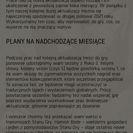
ukończenie z pewnością zajmie kilka miesięcy. W związku z
tym naszej kolejnej dużej aktualizacji można się
najwcześniej spodziewać w drugiej połowie 2021 roku.
Wykorzystamy ten czas, aby wprowadzić do gry, coś, co
wywrze na nią znaczący wpływ.
PLANY NA NADCHODZĄCE MIESIĄCE
Podczas prac nad kolejną aktualizacją treści do gry,
ponownie udostępnimy wam sezony z Roku 2. Innymi
słowy, kolejny sezon (czyli 5) będzie powtórką sezonu 1, co
da wam okazję do zgromadzenia wszystkich nagród oraz
elementów kolekcjonerskich, które wcześniej przegapiliście.
To oznacza też, że będziecie mogli uczestniczyć w
tradycyjnych ligach i wydarzeniach globalnych. Prócz
powtarzania sezonów, będziemy też nadal wspierać grę
poprzez wydarzenia wizerunkowe oraz drobniejsze
aktualizacje, głównie poprawiające jej działanie.
I wreszcie chcemy też przekazać wam wieści o
transmisjach Stanu Gry. Hamish Bode – wieloletni gospodarz
i jeden z pomysłodawców Stanu Gry – objął ostatnio nowe
stanowisko w Ubisofcie, co oznacza, że nie będzie już dłużej