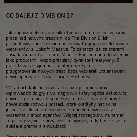
CO DALEJ Z DIVISION 2?
Jak zapowiadaliśmy już kilka tygodni temu, rozpoczęliśmy
prace nad nowymi treściami do The Division 2. Ich
przygotowywanie będzie nadzorowała grupa projektowych
weteranów z Ubisoft Massive. To oznacza, że za sterami
zasiądą Adrian Trasca oraz Yannick Banchereau odpowiednio
jako producent i współpracujący dyrektor kreatywny. Z
prawdziwą przyjemnością informujemy też, że
przygotowanie nowych treści będą wspierali utalentowani
deweloperzy ze studia Ubisoft Bucharest.
W ramach kolejnej dużej aktualizacji zamierzamy
wprowadzić do gry tryb rozgrywki, który będzie całkowitą
nowością w dziejach serii. Przy tej okazji sprawdzamy też
nowe opcje rozwoju postaci, które kładłyby nacisk na
jeszcze większe zróżnicowanie modeli rozwoju oraz
wszechstronność agentów. Więcej szczegółów na temat
tego, co przyniesie przyszłość ujawnimy, gdy będzie się już
zbliżała premiera aktualizacji.
Prace nad tą nową aktualizacją dopiero ruszają i ich