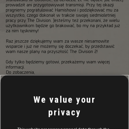
prowadził ani przygotowywał transmisji. Przy tej okazji
pragniemy pogratulować Hamishowi i podziękować mu za
wszystko, czego dokonał w trakcie swojej siedmioletniej
pracy przy The Division. Jesteśmy też przekonani, że wielu
użytkownikom będzie go brakować, bo my na przykład już
za nim tęsknimy!
Raz jeszcze dziękujemy wam za wasze niesamowite
wsparcie i już nie możemy się doczekać, by przedstawić
wam nasze plany na przyszłość The Division 2!
Gdy tylko będziemy gotowi, przekażemy wam więcej
informacji.
Do zobaczenia,
/ Zespół twórców The Division 2
We value your
privacy
162
/
453