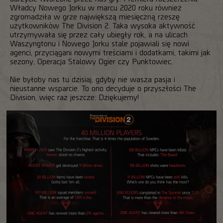
Władcy Nowego Jorku w marcu 2020 roku również
zgromadziła w grze największą miesięczną rzeszę
użytkowników The Division 2. Taka wysoka aktywność
utrzymywała się przez cały ubiegły rok, a na ulicach
Waszyngtonu i Nowego Jorku stale pojawiali się nowi
agenci, przyciągani nowymi treściami i dodatkami, takimi jak
sezony, Operacja Stalowy Ogier czy Punktowiec.
Nie byłoby nas tu dzisiaj, gdyby nie wasza pasja i
nieustanne wsparcie. To ono decyduje o przyszłości The
Division, więc raz jeszcze: Dziękujemy!