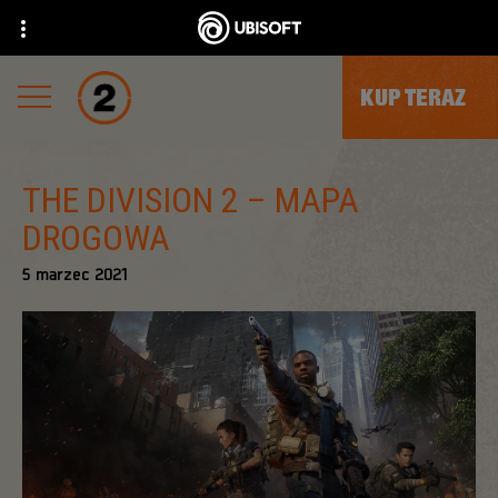
KUP TERAZ
THE DIVISION 2 – MAPA
DROGOWA
5
marzec
2021