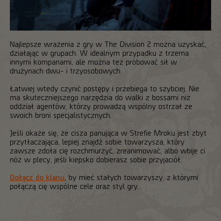
Najlepsze wrażenia z gry w The Division 2 można uzyskać,
działając w grupach. W idealnym przypadku z trzema
innymi kompanami, ale można też próbować sił w
drużynach dwu- i trzyosobowych.
Łatwiej wtedy czynić postępy i przebiega to szybciej. Nie
ma skuteczniejszego narzędzia do walki z bossami niż
oddział agentów, którzy prowadzą wspólny ostrzał ze
swoich broni specjalistycznych.
Jeśli okaże się, że cisza panująca w Strefie Mroku jest zbyt
przytłaczająca, lepiej znajdź sobie towarzysza, który
zawsze zdoła cię rozchmurzyć, zreanimować, albo wbije ci
nóż w plecy, jeśli kiepsko dobierasz sobie przyjaciół.
Dołącz do klanu
, by mieć stałych towarzyszy, z którymi
połączą cię wspólne cele oraz styl gry.