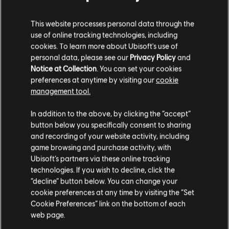
This website processes personal data through the
use of online tracking technologies, including
cookies. To learn more about Ubisoft's use of
personal data, please see our
Privacy Policy
and
Notice at Collection
. You can set your cookies
preferences at anytime by visiting our
cookie
management tool.
SZCZEGÓŁOWY OPIS GRY
In addition to the above, by clicking the “accept”
button below you specifically consent to sharing
Graj ze znajomymi w trybie współpracy i PvP, zdobywaj
and recording of your website activity, including
potężne bronie oraz wyposażenie i stań się jednym z
game browsing and purchase activity, with
nielicznych, którzy mogą stanąć w obronie stolicy w obliczu
kryzysu.
Ubisoft’s partners via these online tracking
technologies. If you wish to decline, click the
WIĘCEJ
“decline” button below. You can change your
cookie preferences at any time by visiting the “Set
Cookie Preferences” link on the bottom of each
web page.