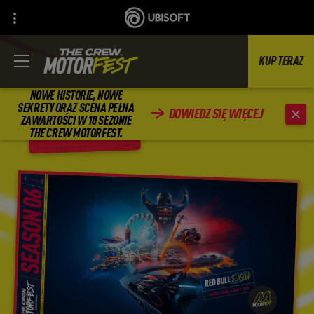
KUP TERAZ
NOWE HISTORIE, NOWE
SEKRETY ORAZ SCENA PEŁNA
DOWIEDZ SIĘ WIĘCEJ
ZAWARTOŚCI W 10 SEZONIE
WSTECZ
THE CREW MOTORFEST.