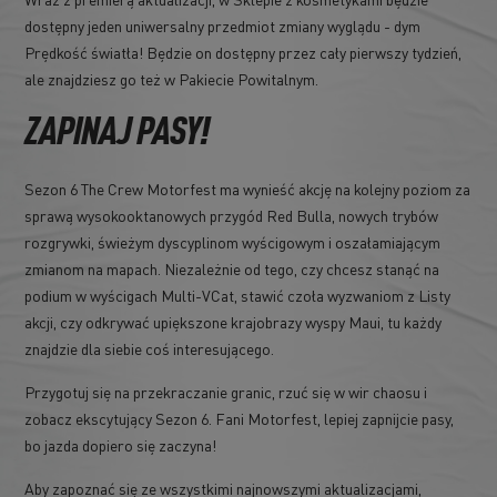
dostępny jeden uniwersalny przedmiot zmiany wyglądu - dym
Prędkość światła! Będzie on dostępny przez cały pierwszy tydzień,
ale znajdziesz go też w Pakiecie Powitalnym.
ZAPINAJ PASY!
Sezon 6 The Crew Motorfest ma wynieść akcję na kolejny poziom za
sprawą wysokooktanowych przygód Red Bulla, nowych trybów
rozgrywki, świeżym dyscyplinom wyścigowym i oszałamiającym
zmianom na mapach. Niezależnie od tego, czy chcesz stanąć na
podium w wyścigach Multi-VCat, stawić czoła wyzwaniom z Listy
akcji, czy odkrywać upiększone krajobrazy wyspy Maui, tu każdy
znajdzie dla siebie coś interesującego.
Przygotuj się na przekraczanie granic, rzuć się w wir chaosu i
zobacz ekscytujący Sezon 6. Fani Motorfest, lepiej zapnijcie pasy,
bo jazda dopiero się zaczyna!
Aby zapoznać się ze wszystkimi najnowszymi aktualizacjami,