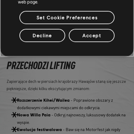
web page.
pasjonatów wszystkiego, co tylko ma silnik, bo każdy znajdzie tu coś
dla siebie.
Set Cookie Preferences
Podcast będzie też dostępny na wszystkich platformach
streamingowych. Więcej informacji znaleźć można w naszych
Decline
Accept
mediach społecznościowych.
POPRAWKI NA MAPIE: MAUI
PRZECHODZI LIFTING
Zapierające dech w piersiach krajobrazy Hawajów staną się jeszcze
piękniejsze, dzięki kilku ekscytującym zmianom:
- Poprawione obszary z
Rozszerzenie Kihei/Wailea
dodatkowymi ciekawymi miejscami do odkrycia.
- Odkryj najnowszy, luksusowy dodatek na
Nowa Willa Paia
wyspie.
- Baw się na Motorfest jak nigdy
Ewolucja festiwalowa