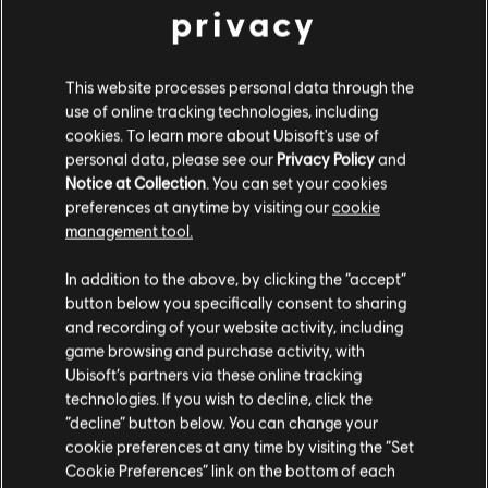
privacy
się na bardziej dynamiczne i wymagające wrażenia w ramach trybu
Grand Race!
This website processes personal data through the
Chcesz zapoznać się z pełną lista zmian? Zajrzyj do sekcji
use of online tracking technologies, including
poświęconej trybom PvP w naszym
artykule o zmianach
cookies. To learn more about Ubisoft's use of
poprawiających komfort gry
!
personal data, please see our
Privacy Policy
and
Notice at Collection
. You can set your cookies
MOTORFEST: THE PODCAST!
preferences at anytime by visiting our
cookie
management tool.
Włączajcie radia, drodzy festiwalowicze, bo oto nadjechał
In addition to the above, by clicking the “accept”
Motorfest the Podcast! Prowadzona przez Becky Evans audycja
button below you specifically consent to sharing
Motorfest the Podcast będzie koncentrowała się na rozrywce,
and recording of your website activity, including
rzucając przy tym nieco światła na różne aspekty świata
game browsing and purchase activity, with
motoryzacji.
Ubisoft’s partners via these online tracking
technologies. If you wish to decline, click the
Wśród zaproszonych gości znajdą się prawdziwe autorytety branży
“decline” button below. You can change your
wyścigowej, takie jak Yuki Tsunoda, Robbie Maddison, Drift
cookie preferences at any time by visiting the “Set
Brothers i inni. Ten podcast jest dla każdego, od fanów oglądających
Cookie Preferences” link on the bottom of each
Alpha Grand Prix ze swoich wygodnych foteli, aż po szalonych