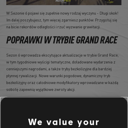
W Sezonie 6 pojawi się zupełnie nowy rodzaj wyczynu - Długi skok!
Im dalej poszybujesz, tym więcej zgarniesz punktów. Przygotuj się
na bicie rekordów odległości i rzuć wyzwanie grawitacji.
POPRAWKI W TRYBIE GRAND RACE
Sezon 6 wprowadza ekscytujące aktualizacje w trybie Grand Race,
w tym tygodniowe wyścigi tematyczne, doładowane wydarzenia z
cenniejszymi nagrodami, a także tryby bezkolizyjne dla bardziej
płynnej rywalizacji. Nowe warunki pogodowe, dynamiczny tryb
bezkolizyjny oraz całodniowe modyfikatory wprowadzane w każdą
sobotę zapewnią wyjątkowe zwroty akcji.
Poprawiony został także przebieg trybu Grand Race, w którym
teraz można bez opóźnień przejeść do kolejnego wydarzenia, a
nowy modyfikator Main Stage Grand Race pozwala uczestnikom
We value your
wybierać maszyny spośród pojazdów Main Stage, wprowadzając
zróżnicowanie gwarantujące zabawę w każdym wyścigu. Przygotuj