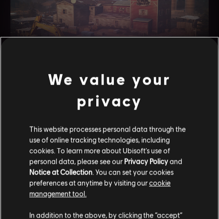
PRZEBUDOWA MAPY:
OREGON
We value your
privacy
Przebudowujemy kolejne mapy, a w Operacji Void Edge
przychodzi kolej na Oregon. W tym przypadku wprawdzie
This website processes personal data through the
zmieniliśmy mocno mapę, ale zrobiliśmy to za pomocą
use of online tracking technologies, including
niewielkich posunięć, więc nie będziecie mieli problemu z
cookies. To learn more about Ubisoft's use of
rozpoznaniem poszczególnych fragmentów poziomu
personal data, please see our
Privacy Policy
and
podczas dostosowywania się do nowego balansu mapy.
Notice at Collection
. You can set your cookies
preferences at anytime by visiting our
cookie
Wraz z aktualizacją wyglądu większość obszarów stała się
management tool.
bardziej otwarta i uporządkowana, ale na mapie pojawiły się
również nowe punkty wejścia i drogi rotacji. Duża wieża ma
In addition to the above, by clicking the “accept”
teraz bezpośrednie połączenie z kuchnią na parterze dzięki