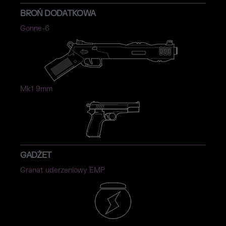
BROŃ DODATKOWA
Gonne-6
Mk1 9mm
GADŻET
Granat uderzeniowy EMP