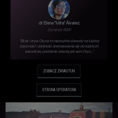
dr Elena "Mira" Álvarez
Dyrektor B&R
"Skok i zryw Oryxa to niezwykłe dowody na ludzką
zręczność i zdolność dostosowania się do każdych
warunków, podobnie zresztą jak sam Oryx…"
ZOBACZ ZWIASTUN
STRONA OPERATORA