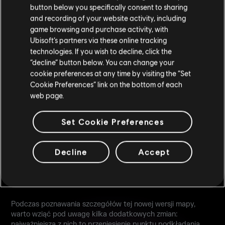
button below you specifically consent to sharing
korytarzowi kuchennemu, a z nowego obszaru piwnicy,
and recording of your website activity, including
nazywanego chłodnią, można wyjść schodami na parter.
game browsing and purchase activity, with
Ubisoft’s partners via these online tracking
Pozostałe zmiany dotyczące punktów wejścia obejmują
technologies. If you wish to decline, click the
usunięcie drzwi pomiędzy kuchnią i korytarzem do łazienki
“decline” button below. You can change your
(który teraz zmienił nazwę na korytarz ochronny), jak również
cookie preferences at any time by visiting the “Set
pozbycie się wyjścia z jadalni na zewnątrz. Zamiast tego
wprowadziliśmy połączenie pomiędzy jadalnią i małą wieżą.
Cookie Preferences” link on the bottom of each
Strych również się zmienił - można teraz z niego przejść
web page.
drzwiami do głównego korytarza dormitorium, ale nie ma już
w nim drabiny do sali spotkań.
Set Cookie Preferences
Wszystkie te zmiany mają na celu ułatwienie rotacji i
zwiększenie ich poziomu bezpieczeństwa zarówno dla
Decline
Accept
drużyny atakującej, jak i broniącej. Warto jednak zachować
czujność, bo w rozmaitych miejscach mapy wprowadziliśmy
wiele dodatkowych ścian do zniszczenia.
Podczas poznawania szczegółów tej nowej wersji mapy,
warto wziąć pod uwagę kilka dodatkowych zmian:
najważniejsza z nich to przeniesienie punktu podkładania