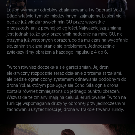
Lesion wymagał odrobiny zbalansowania i w Operacji Void
Edge właśnie tym się między innymi zajmujemy. Lesion nie
będzie już widział swoich min GU przez wszystkie
przeszkody ani z pewnej odległości. Najważniejszą zmianą
jest jednak to, że gdy przeciwnik nadepnie na minę GU, nie
otrzyma już wstępnych obrażeń, co da mu czas na wycofanie
się, zanim trucizna stanie się problemem. Jednocześnie
zwiększyliśmy obrażenia każdego impulsu z 4 do 6.
Twitch również doczekała się garści zmian. Jej dron
elektryczny rozpocznie teraz działanie z trzema strzałami,
ale będzie ograniczony systemem odnawiania podobnym do
drona Yokai, którym posługuje się Echo. Siła ognia drona
została również zmniejszona do jednego punktu obrażeń.
Wszystkie te zmiany mają na celu ukierunkowanie Twitch na
funkcję wspomagania drużyny obronnej przy jednoczesnym
zachowaniu użyteczności jej drona w trakcie trwania rundy.