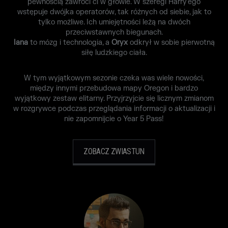
pewnością zawróci ci w głowie. W szeregi Harry'ego
wstępuje dwójka operatorów, tak różnych od siebie, jak to
tylko możliwe. Ich umiejętności leżą na dwóch
przeciwstawnych biegunach.
Iana
to mózg i technologia, a
Oryx
odkrył w sobie pierwotną
siłę ludzkiego ciała.
W tym wyjątkowym sezonie czeka was wiele nowości,
między innymi przebudowa mapy Oregon i bardzo
wyjątkowy zestaw elitarny. Przyjrzyjcie się licznym zmianom
w rozgrywce podczas przeglądania informacji o aktualizacji i
nie zapomnijcie o Year 5 Pass!
ZOBACZ ZWIASTUN