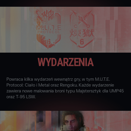
WYDARZENIA
Powraca kilka wydarzeń wewnątrz gry, w tym M.U.T.E.
Protocol: Ciało i Metal oraz Rengoku. Każde wydarzenie
zawiera nowe malowania broni typu Majstersztyk dla UMP45
oraz T-95 LSW.