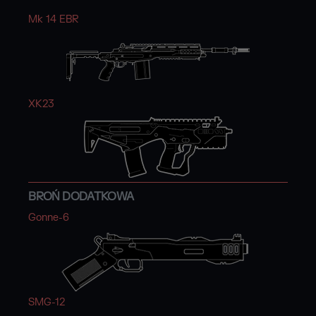
Mk 14 EBR
XK23
BROŃ DODATKOWA
Gonne-6
SMG-12