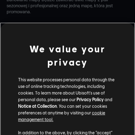
sezonowej i profesjonalnej oraz jedną mapę, która jest
promowana.
Mapy
Pro League
nie zmieniają się przez cały sezon i
nadal odpowiadają standardom rywalizacyjnym Pro
League.
Mapy promowane
są ręcznie wybierane przez zespół
We value your
projektantów poziomów i oznaczane w chwili
banowania mapy wszędzie, gdzie to możliwe. Każda
privacy
promocja trwa kilka tygodni. Zaczynamy od Kasyna
Calypso.
Mapy sezonowe
zmieniają się wraz z aktualizacjami, co
This website processes personal data through the
sezon odświeżając rozgrywkę w trybie rankingowym.
use of online tracking technologies, including
cookies. To learn more about Ubisoft's use of
Na początku sezonu do puli map wchodzi Kasyno Calypso, a
personal data, please see our
Privacy Policy
and
opuszczają ją mapy Willa, Wieżowiec, Park rozrywki oraz
Notice at Collection
. You can set your cookies
Kanał.
preferences at anytime by visiting our
cookie
management tool.
In addition to the above, by clicking the “accept”