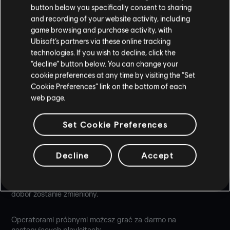
button below you specifically consent to sharing
and recording of your website activity, including
game browsing and purchase activity, with
Ubisoft’s partners via these online tracking
technologies. If you wish to decline, click the
“decline” button below. You can change your
cookie preferences at any time by visiting the “Set
ROTACJA OPERATORÓW W
Cookie Preferences” link on the bottom of each
RAMACH OKRESU
web page.
PRÓBNEGO
Set Cookie Preferences
Co tydzień ciesz się nieograniczonym, darmowym dostępem
Decline
Accept
do wybranych 6 operatorów, zanim dodasz ich do swojej
drużyny. 3 operatorów atakujących i 3 operatorów
broniących będzie dostępnych przez tydzień, a potem ich
dobór zostanie zmieniony.
Operatorami próbnymi możesz grać za darmo na