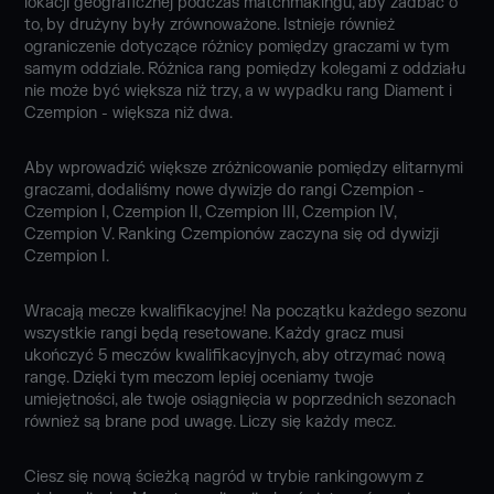
lokacji geograficznej podczas matchmakingu, aby zadbać o
to, by drużyny były zrównoważone. Istnieje również
ograniczenie dotyczące różnicy pomiędzy graczami w tym
samym oddziale. Różnica rang pomiędzy kolegami z oddziału
nie może być większa niż trzy, a w wypadku rang Diament i
Czempion - większa niż dwa.
Aby wprowadzić większe zróżnicowanie pomiędzy elitarnymi
graczami, dodaliśmy nowe dywizje do rangi Czempion -
Czempion I, Czempion II, Czempion III, Czempion IV,
Czempion V. Ranking Czempionów zaczyna się od dywizji
Czempion I.
Wracają mecze kwalifikacyjne! Na początku każdego sezonu
wszystkie rangi będą resetowane. Każdy gracz musi
ukończyć 5 meczów kwalifikacyjnych, aby otrzymać nową
rangę. Dzięki tym meczom lepiej oceniamy twoje
umiejętności, ale twoje osiągnięcia w poprzednich sezonach
również są brane pod uwagę. Liczy się każdy mecz.
Ciesz się nową ścieżką nagród w trybie rankingowym z