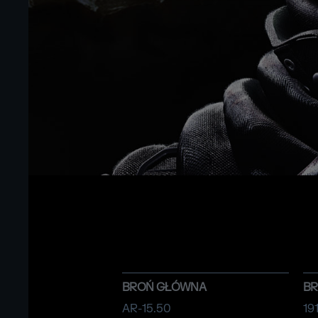
BROŃ GŁÓWNA
B
AR-15.50
19