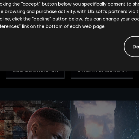
licking the “accept” button below you specifically consent to s
nawet wzmacniane drzwi i włazy. Do jego obsługi wy
me browsing and purchase activity, with Ubisoft’s partners via t
otoczenia, dzięki czemu jego użytkownik może wypala
ecline, click the “decline” button below. You can change your c
widzenia. Aby użyć swojego gadżetu na wybranej pow
eferences” link on the bottom of each web page.
blisko niej. Palnik jest niemal bezgłośny, ale w jego z
Niemniej niezwykła precyzja tego gadżetu sprawia, ż
niezwykle użytecznym narzędziem, które nie opiera s
De
ZOBACZ ZWIASTUN
STRONA OPERATORA