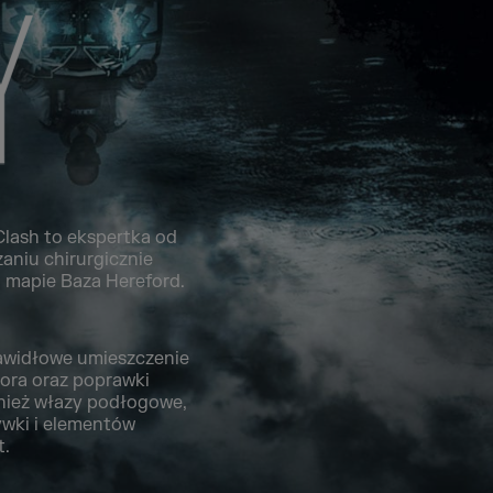
lash to ekspertka od
aniu chirurgicznie
 mapie Baza Hereford.
rawidłowe umieszczenie
ora oraz poprawki
nież włazy podłogowe,
ywki i elementów
t.