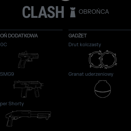
CLASH
OBROŃCA
ROŃ DODATKOWA
GADŻET
10C
Drut kolczasty
PSMG9
Granat uderzeniowy
per Shorty