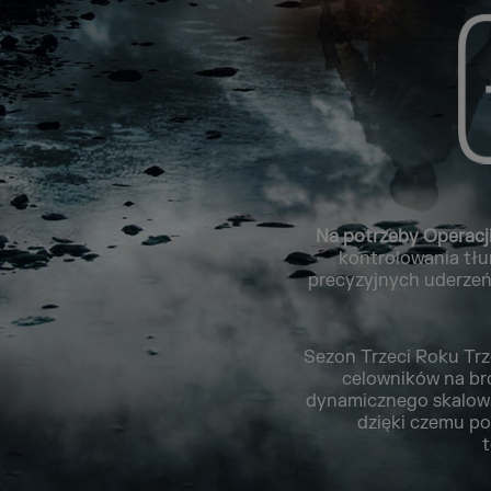
Na potrzeby Operacj
kontrolowania tłu
precyzyjnych uderzeń
Sezon Trzeci Roku Trz
celowników na bro
dynamicznego skalowa
dzięki czemu po
t