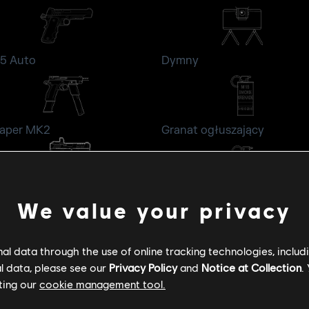
5 Auto
Dymny
aper MK2
Granat ogłuszający
Odłamkowy
We value your privacy
l data through the use of online tracking technologies, includ
l data, please see our
Privacy Policy
and
Notice at Collection
.
ting our
cookie management tool.
Ten palnik, zbudowany własnoręcznie przez Mavericka