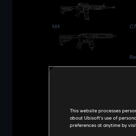
M4
C7
Re
This website processes persona
about Ubisoft's use of persona
UNIKATOWE ZDOLNOŚCI I STYL GRY
preferences at anytime by visi