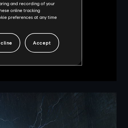
haring and recording of your
magana jest pewna ręka i znajomość
hese online tracking
ć niewielkie otwory, poszerzające pole
ookie preferences at any time
ierzchni, Maverick musi znajdować się
biorniku szybko kończy się paliwo.
e w odpowiednich rękach staje się
ię na technologiach cyfrowych.
cline
Accept