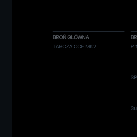
BROŃ GŁÓWNA
B
TARCZA CCE MK2
P-
S
Su