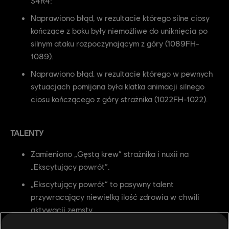
S4R4:
Naprawiono błąd, w rezultacie którego silne ciosy
kończące z boku były niemożliwe do uniknięcia po
silnym ataku rozpoczynającym z góry (1089FH-
1089).
Naprawiono błąd, w rezultacie którego w pewnych
sytuacjach pomijana była klatka animacji silnego
ciosu kończącego z góry strażnika (1022FH-1022).
TALENTY
Zamieniono „Gęstą krew” strażnika i nuxii na
„Ekscytujący powrót”.
„Ekscytujący powrót” to pasywny talent
przywracający niewielką ilość zdrowia w chwili
aktywacji zemsty.