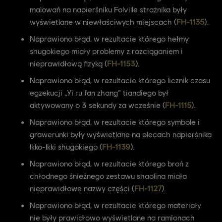
malowań na napierśniku Folville strażnika były
wyświetlane w niewłaściwych miejscach (
FH-1135
).
Naprawiono błąd, w rezultacie którego hełmy
shugokiego miały problemy z rozciąganiem i
nieprawidłową fizyką (
FH-1153
).
Naprawiono błąd, w rezultacie którego licznik czasu
egzekucji „Yi ru fan zhang” tiandiego był
aktywowany o 3 sekundy za wcześnie (
FH-1115
).
Naprawiono błąd, w rezultacie którego symbole i
grawerunki były wyświetlane na plecach napierśnika
Ikko-Ikki shugokiego (
FH-1139
).
Naprawiono błąd, w rezultacie którego broń z
chłodnego śnieżnego zestawu shaolina miała
nieprawidłowe nazwy części (
FH-1127
).
Naprawiono błąd, w rezultacie którego materiały
nie były prawidłowo wyświetlane na ramionach