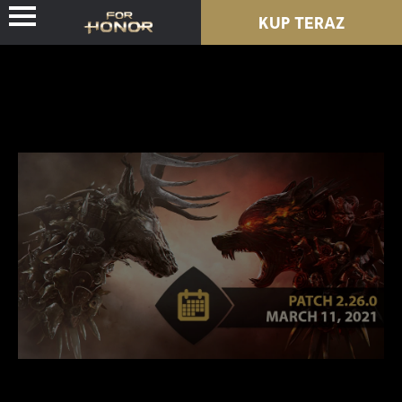
KUP TERAZ
WIEŚCI
POSTACIE
PRZEPUSTEK
NOWY SEZON
ZASOBY