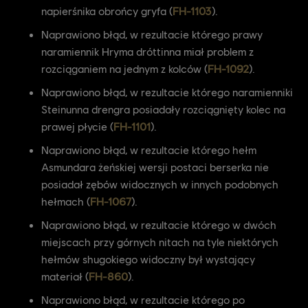
napierśnika obrońcy gryfa (
FH-1103
).
Naprawiono błąd, w rezultacie którego prawy
naramiennik Hryma dróttinna miał problem z
rozciąganiem na jednym z kolców (
FH-1092
).
Naprawiono błąd, w rezultacie którego naramienniki
Steinunna drengra posiadały rozciągnięty kolec na
prawej płycie (
FH-1101
).
Naprawiono błąd, w rezultacie którego hełm
Asmundara żeńskiej wersji postaci berserka nie
posiadał zębów widocznych w innych podobnych
hełmach (
FH-1067
).
Naprawiono błąd, w rezultacie którego w dwóch
miejscach przy górnych nitach na tyle niektórych
hełmów shugokiego widoczny był wystający
materiał (
FH-860
).
Naprawiono błąd, w rezultacie którego po