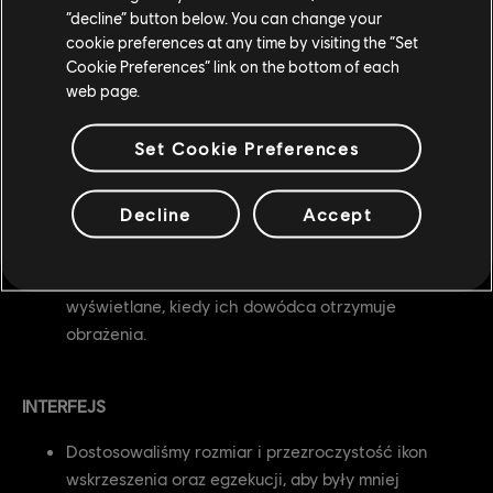
Stworzono nowe punkty dostępu ze schodami do
“decline” button below. You can change your
strefy do przejęcia A.
cookie preferences at any time by visiting the “Set
Cookie Preferences” link on the bottom of each
Stworzono punkt dostępu z frontu środkowego do
web page.
centralnego warsztatu.
Przebudowano oświetlenie w Ashfeld – teraz panuje
Set Cookie Preferences
tam dzień.
Decline
Accept
SZTURM
Dodano ostrzeżenie dla drużyny obrońców
wyświetlane, kiedy ich dowódca otrzymuje
obrażenia.
INTERFEJS
Dostosowaliśmy rozmiar i przezroczystość ikon
wskrzeszenia oraz egzekucji, aby były mniej