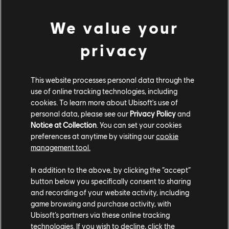
Komentarz deweloperów:
uczestnicy terenu
doświadczalnego S4R4 słusznie zauważyli, iż talent
We value your
„Gęsta krew” strażnika wpływał negatywnie na
efektywność rozjemczyni oraz nobushi, jako że całkowicie
privacy
niwelował efekty ich krwawień. Zmieniając całkowicie ten
talent, usuwamy jednocześnie niezdrowy aspekt w postaci
bezproblemowego anulowania krwawień, jak i negatywne
This website processes personal data through the
uczucia wiążące się z aktywacją go i brakiem możliwości
use of online tracking technologies, including
cookies. To learn more about Ubisoft's use of
wykorzystania jego możliwości, jeśli nie natrafiono na
personal data, please see our
Privacy Policy
and
żadne używające krwawień postacie. Wprowadzany
Notice at Collection
. You can set your cookies
zamiast tego „Ekscytujący powrót” nadal zapewnia
preferences at anytime by visiting our
cookie
pasywne przedłużenie życia, ale jest przy tym o wiele
management tool.
bardziej przydatny.
In addition to the above, by clicking the “accept”
button below you specifically consent to sharing
MAPA
and recording of your website activity, including
game browsing and purchase activity, with
Kuźnia
Ubisoft’s partners via these online tracking
technologies. If you wish to decline, click the