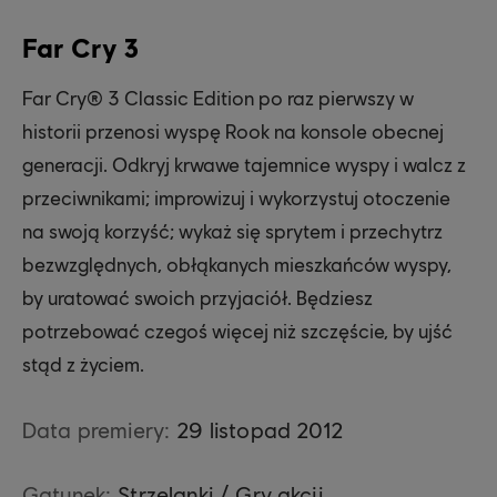
Far Cry 3
Far Cry® 3 Classic Edition po raz pierwszy w
historii przenosi wyspę Rook na konsole obecnej
generacji. Odkryj krwawe tajemnice wyspy i walcz z
przeciwnikami; improwizuj i wykorzystuj otoczenie
na swoją korzyść; wykaż się sprytem i przechytrz
bezwzględnych, obłąkanych mieszkańców wyspy,
by uratować swoich przyjaciół. Będziesz
potrzebować czegoś więcej niż szczęście, by ujść
stąd z życiem.
Data premiery:
29
listopad
2012
Gatunek:
Strzelanki / Gry akcji