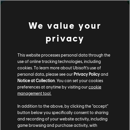
We value your
WYSPA PEŁNA
privacy
NIEBEZPIECZEŃSTW
I ODKRYĆ
This website processes personal data through the
use of online tracking technologies, including
cookies. To learn more about Ubisoft's use of
Odkryj otwarty wyspowy świat, równie piękny co
zróżnicowany - od łańcuchów górskich po bagna i plaże z
personal data, please see our
Privacy Policy
and
białym piaskiem. Walcz na całej wyspie, w miasteczkach,
Notice at Collection
. You can set your cookies
świątyniach, rzecznych portach i nie tylko.
preferences at anytime by visiting our
cookie
management tool.
In addition to the above, by clicking the “accept”
button below you specifically consent to sharing
and recording of your website activity, including
game browsing and purchase activity, with
Media