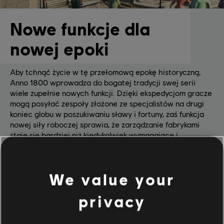
Nowe funkcje dla
nowej epoki
Aby tchnąć życie w tę przełomową epokę historyczną,
Anno 1800 wprowadza do bogatej tradycji swej serii
wiele zupełnie nowych funkcji. Dzięki ekspedycjom gracze
mogą posyłać zespoły złożone ze specjalistów na drugi
koniec globu w poszukiwaniu sławy i fortuny, zaś funkcja
nowej siły roboczej sprawia, że zarządzanie fabrykami
staje się bardziej niż kiedykolwiek wymagające i
realistyczne. I wreszcie, aby położyć rękę na czarnym
złocie, które stało się siłą napędową nowej ery
przemysłowej, gracze będą kolonizować Amerykę
We value your
Południową.
privacy