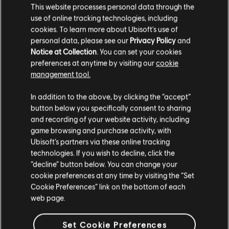
This website processes personal data through the
use of online tracking technologies, including
cookies. To learn more about Ubisoft's use of
personal data, please see our
Privacy Policy
and
Notice at Collection
. You can set your cookies
preferences at anytime by visiting our
cookie
management tool.
In addition to the above, by clicking the “accept”
button below you specifically consent to sharing
and recording of your website activity, including
Wybierz swoją
game browsing and purchase activity, with
Ubisoft’s partners via these online tracking
strategię, by
technologies. If you wish to decline, click the
“decline” button below. You can change your
osiągnąć
cookie preferences at any time by visiting the “Set
Cookie Preferences” link on the bottom of each
zwycięstwo
web page.
Kierowanie kwitnącymi metropoliami wymaga
Set Cookie Preferences