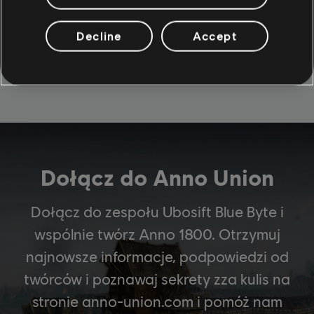
umiejętności dostosowywania swej strategii do
zmieniających się okoliczności. Zaspokajaj potrzeby
swych mieszkańców ustanawiając najróżniejsze łańcuchy
Decline
Accept
produkcji, buduj relacje z postaciami SI zamieszkującymi
twój świat i twórz dobrobyt, ustanawiając dochodowe
szlaki handlowe.
Dołącz do Anno Union
Dołącz do zespołu Ubosift Blue Byte i
wspólnie twórz Anno 1800. Otrzymuj
najnowsze informacje, podpowiedzi od
twórców i poznawaj sekrety zza kulis na
stronie anno-union.com i pomóż nam