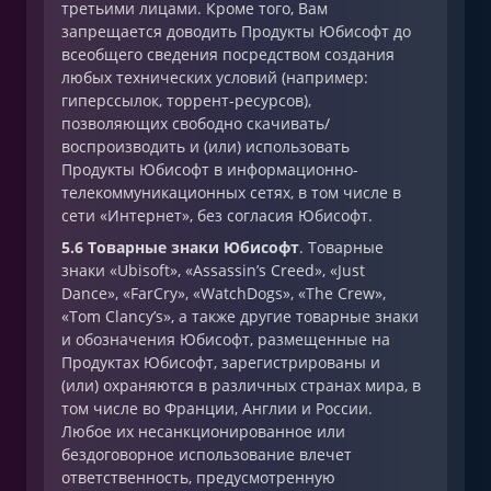
третьими лицами. Кроме того, Вам
запрещается доводить Продукты Юбисофт до
всеобщего сведения посредством создания
любых технических условий (например:
гиперссылок, торрент-ресурсов),
позволяющих свободно скачивать/
воспроизводить и (или) использовать
Продукты Юбисофт в информационно-
телекоммуникационных сетях, в том числе в
сети «Интернет», без согласия Юбисофт.
5.6 Товарные знаки Юбисофт
. Товарные
знаки «Ubisoft», «Assassin’s Creed», «Just
Dance», «FarCry», «WatchDogs», «The Crew»,
«Tom Clancy’s», а также другие товарные знаки
и обозначения Юбисофт, размещенные на
Продуктах Юбисофт, зарегистрированы и
(или) охраняются в различных странах мира, в
том числе во Франции, Англии и России.
Любое их несанкционированное или
бездоговорное использование влечет
ответственность, предусмотренную