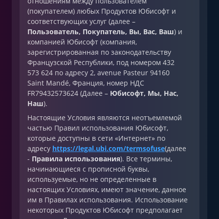
отношениям между пользователем
(покупателем) любых Продуктов Юбисофт и
соответствующих услуг (далее –
Пользователь, Покупатель, Вы, Вас, Ваш
) и
компанией Юбисофт (компания,
зарегистрированная по законодательству
Французской Республики, под номером 432
573 624 по адресу 2, avenue Pasteur 94160
Saint Mandé, Франция, номер НДС
FR79432573624 (Далее –
Юбисофт, Мы, Нас,
Наш
).
Настоящие Условия являются неотъемлемой
частью Правил использования Юбисофт,
которые доступны в сети «Интернет» по
адресу
https://legal.ubi.com/termsofuse
(далее
-
Правила использования
). Все термины,
начинающиеся с прописной буквы,
используемые, но не определенные в
настоящих Условиях, имеют значение, данное
им в Правилах использования. Использование
некоторых Продуктов Юбисофт предполагает