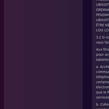
UBISOF
ORDINA
PENDAN
UBISOF
ÊTRE N
LOIS LO
3.2 Si v
vous fai
Aux fin
pour ac
tablett
a. Accè
communi
télépho
certain
électro
que le 
service
b. Coll