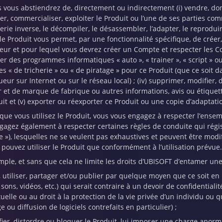
 vous abstiendrez de, directement ou indirectement (i) vendre, donn
uer, commercialiser, exploiter le Produit ou l’une de ses parties co
ierie inverse, le décompiler, le désassembler, l’adapter, le reprodu
i le Produit vous permet, par une fonctionnalité spécifique, de cr
ateur et pour lequel vous devrez créer un Compte et respecter les Condi
uer des programmes informatiques « auto », « trainer », « script »
les « de tricherie » ou « de piratage » pour ce Produit (que ce soit 
ur sur Internet ou sur le réseau local) ; (iv) supprimer, modifier, 
 et de marque de fabrique ou autres informations, avis ou étiquette
uit et (v) exporter ou réexporter ce Produit ou une copie d’adaptati
sque vous utilisez le Produit, vous vous engagez à respecter l’ensem
gagez également à respecter certaines règles de conduite qui régisse
e »), lesquelles ne se veulent pas exhaustives et peuvent être mod
 pouvez utiliser le Produit que conformément à l’utilisation prévue.
mple, et sans que cela ne limite les droits d’UBISOFT d’entamer une
r, utiliser, partager et/ou publier par quelque moyen que ce soit en
sons, vidéos, etc.) qui serait contraire à un devoir de confidentialit
tuelle ou au droit à la protection de la vie privée d’un individu ou q
 ou diffusion de logiciels contrefaits en particulier) ;
fier, distordre ou bloquer le Produit, lui imposer une charge anorm