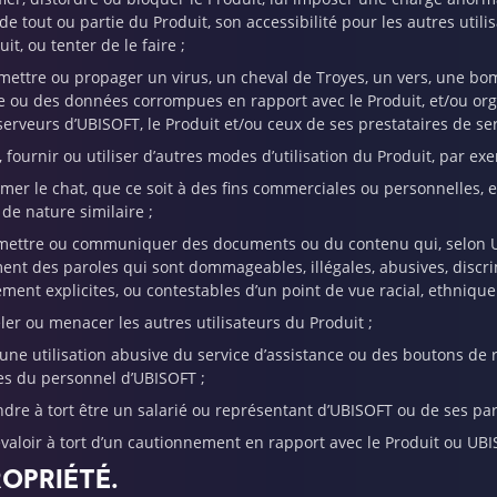
de tout ou partie du Produit, son accessibilité pour les autres uti
it, ou tenter de le faire ;
smettre ou propager un virus, un cheval de Troyes, un vers, une bom
re ou des données corrompues en rapport avec le Produit, et/ou org
serveurs d’UBISOFT, le Produit et/ou ceux de ses prestataires de ser
, fournir ou utiliser d’autres modes d’utilisation du Produit, par 
mer le chat, que ce soit à des fins commerciales ou personnelles, 
de nature similaire ;
smettre ou communiquer des documents ou du contenu qui, selon UB
nt des paroles qui sont dommageables, illégales, abusives, discri
ment explicites, ou contestables d’un point de vue racial, ethnique
ler ou menacer les autres utilisateurs du Produit ;
e une utilisation abusive du service d’assistance ou des boutons de
 du personnel d’UBISOFT ;
endre à tort être un salarié ou représentant d’UBISOFT ou de ses pa
révaloir à tort d’un cautionnement en rapport avec le Produit ou UB
ROPRIÉTÉ.