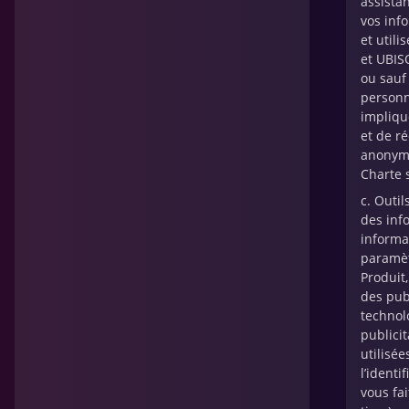
assistan
vos inf
et utili
et UBIS
ou sauf
personne
impliqu
et de ré
anonyme
Charte s
c. Outil
des info
informat
paramètr
Produit,
des publ
technol
publicit
utilisée
l’identi
vous fai