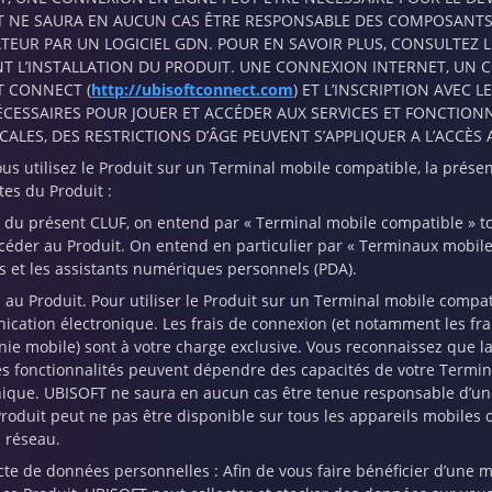
T NE SAURA EN AUCUN CAS ÊTRE RESPONSABLE DES COMPOSANTS 
TEUR PAR UN LOGICIEL GDN. POUR EN SAVOIR PLUS, CONSULTEZ LE
T L’INSTALLATION DU PRODUIT. UNE CONNEXION INTERNET, UN CO
T CONNECT (
http://ubisoftconnect.com
) ET L’INSCRIPTION AVEC 
ÉCESSAIRES POUR JOUER ET ACCÉDER AUX SERVICES ET FONCTIONN
CALES, DES RESTRICTIONS D’ÂGE PEUVENT S’APPLIQUER A L’ACCÈS
ous utilisez le Produit sur un Terminal mobile compatible, la présent
tes du Produit :
s du présent CLUF, on entend par « Terminal mobile compatible » to
céder au Produit. On entend en particulier par « Terminaux mobile
es et les assistants numériques personnels (PDA).
s au Produit. Pour utiliser le Produit sur un Terminal mobile compa
cation électronique. Les frais de connexion (et notamment les frai
nie mobile) sont à votre charge exclusive. Vous reconnaissez que la 
es fonctionnalités peuvent dépendre des capacités de votre Termi
nique. UBISOFT ne saura en aucun cas être tenue responsable d’une 
Produit peut ne pas être disponible sur tous les appareils mobiles 
s réseau.
ecte de données personnelles : Afin de vous faire bénéficier d’une m