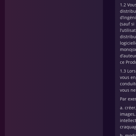
1.2 Vous
distrib
d’ingén
(sauf s
l’utilis
distrib
logiciel
monojoue
d’auteur
ce Prod
1.3 Lor
vous en
conduit
vous ne
Par exe
a. crée
images, 
intellec
craquage
b. modi