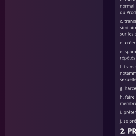
normal 
du Produ
c. tran
similai
sur les 
d. créer
e. spam
répétés 
f. tran
notamme
sexuelle
g. harce
h. fair
membres
i. prét
j. se p
2. P