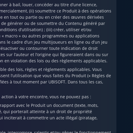
er à bail, louer, concéder au titre d’une licence,
mmercialement, (ii) soumettre ce Produit à des opérations
ire en tout ou partie ou en créer des œuvres dérivées
éer, de générer ou de soumettre du Contenu généré par
tions d’utilisation) ; (iii) créer, utiliser et/ou
 ou « macro » ou autres programmes ou applications
dans le cadre d’un jeu multijoueurs en ligne ou d’un jeu
désactiver ou contourner toute indication de droit
s sur l’auteur et l’origine qui figureraient dans ou sur
on en violation des lois ou des règlements applicables.
ble des lois, règles et règlements applicables. Vous
nt l’utilisation que vous faites du Produit (« Règles de
ifiées à tout moment par UBISOFT. Dans tous les cas,
 action à votre encontre, vous ne pouvez pas :
 rapport avec le Produit un document (texte, mots,
é, qui porterait atteinte à un droit de propriété
ui inciterait à commettre un acte illégal (piratage,
ale, interrompre, ralentir et/ou gêner le fonctionnement