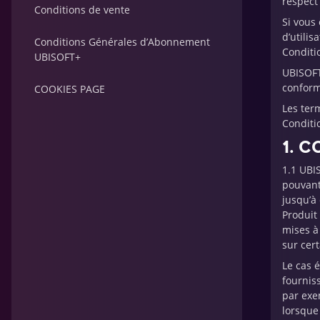
respect 
Conditions de vente
Si vous
d’utili
Conditions Générales d’Abonnement
Conditio
UBISOFT+
UBISOFT
conform
COOKIES PAGE
Les ter
Conditio
1. C
1.1 UBI
pouvant 
jusqu’à 
Produit
mises à
sur cer
Le cas é
fournis
par exe
lorsque 