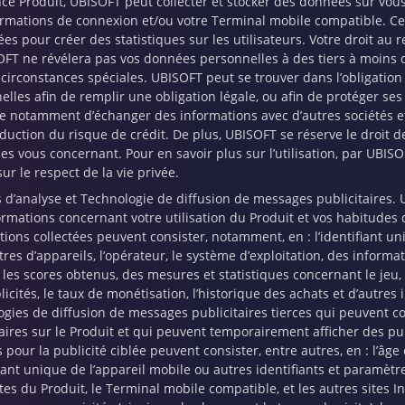
ce Produit, UBISOFT peut collecter et stocker des données sur vous 
ormations de connexion et/ou votre Terminal mobile compatible. Ce
sées pour créer des statistiques sur les utilisateurs. Votre droit au
OFT ne révélera pas vos données personnelles à des tiers à moins 
 circonstances spéciales. UBISOFT peut se trouver dans l’obligat
lles afin de remplir une obligation légale, ou afin de protéger ses d
e notamment d’échanger des informations avec d’autres sociétés et 
duction du risque de crédit. De plus, UBISOFT se réserve le droit de
s vous concernant. Pour en savoir plus sur l’utilisation, par UBIS
ur le respect de la vie privée.
s d’analyse et Technologie de diffusion de messages publicitaires. U
rmations concernant votre utilisation du Produit et vos habitudes d
ions collectées peuvent consister, notamment, en : l’identifiant uni
es d’appareils, l’opérateur, le système d’exploitation, des informat
 les scores obtenus, des mesures et statistiques concernant le jeu, l
icités, le taux de monétisation, l’historique des achats et d’autres
ogies de diffusion de messages publicitaires tierces qui peuvent c
aires sur le Produit et qui peuvent temporairement afficher des pub
s pour la publicité ciblée peuvent consister, entre autres, en : l’âge
fiant unique de l’appareil mobile ou autres identifiants et paramètre
tes du Produit, le Terminal mobile compatible, et les autres sites I