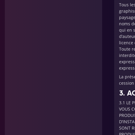
Tous les
graphis
paysage
noms de
qui en s
d’auteu
licence
Toute r
interdi
express
express
La prés
cession 
3. A
3.1 LE 
VOUS C
PRODUIT
D’INST
SONT R
PRODUI