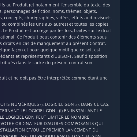
latifs au Produit (et notamment l’ensemble du texte, des
, personnages de fiction, noms, thèmes, objets,
, concepts, chorégraphies, vidéos, effets audio-visuels,
 ou combinés les uns aux autres) et toutes les copies
e Produit est protégé par les lois, traités sur le droit
rnational. Ce Produit peut contenir des éléments sous
eurs droits en cas de manquement au présent Contrat.
lque façon et pour quelque motif que ce soit est
ncédants et représentants d’UBISOFT. Sauf disposition
ttribués dans le cadre du présent contrat sont
duit et ne doit pas être interprétée comme étant une
OITS NUMÉRIQUES (« LOGICIEL GDN »). DANS CE CAS,
RNANT LE LOGICIEL GDN : (I) EN INSTALLANT LE
) LE LOGICIEL GDN PEUT LIMITER LE NOMBRE
 SUR VOTRE ORDINATEUR D’AUTRES COMPOSANTS QUI
INSTALLATION ET/OU LE PREMIER LANCEMENT DU
ERROUILLAGE DU PRODUIT PAR LE LOGICIEL GDN.