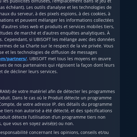
ou les publicités diffusées, l’emplacement dans le jeu et
cas échéant). Les outils d’analyse et les technologies de
naux du serveur, à des pixels espions, à des cookies, à
rmations et peuvent mélanger les informations collectées
d’autres sites web et produits et services mobiles tiers,
études de marché et d’autres enquêtes analytiques. À
les. Cependant, si UBISOFT les mélange avec des données
rmes de sa Charte sur le respect de la vie privée. Vous
yse et les technologies de diffusion de messages
com/partners/
. UBISOFT met tous les moyens en œuvre
ives de nos partenaires qui régissent la façon dont leurs
met de décliner leurs services.
e (RAM) de votre matériel afin de détecter les programmes
 Produit. Dans le cas où le Produit détecte un programme
e Compte, de votre adresse IP, des détails du programme
 tiers non autorisé a été détecté, et des spécifications
roduit détecte l’utilisation d’un programme tiers non
s, que vous en soyez avisé(e) ou non.
esponsabilité concernant les opinions, conseils et/ou