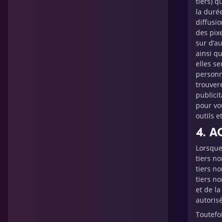
tiers) q
la durée
diffusi
des pix
sur d’au
ainsi q
elles s
personn
trouver
publicit
pour vo
outils e
4. 
Lorsque
tiers no
tiers n
tiers no
et de la
autorisé
Toutefo