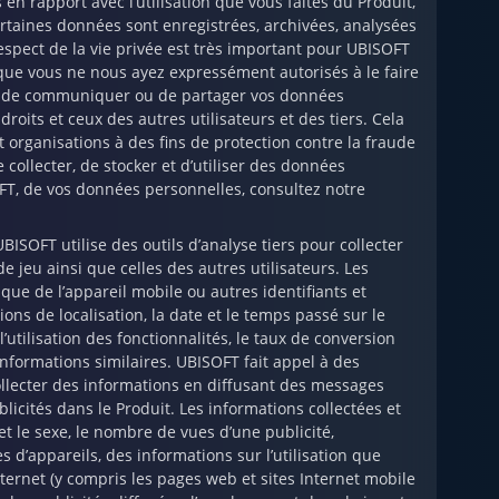
en rapport avec l’utilisation que vous faites du Produit,
rtaines données sont enregistrées, archivées, analysées
 respect de la vie privée est très important pour UBISOFT
que vous ne nous ayez expressément autorisés à le faire
ion de communiquer ou de partager vos données
roits et ceux des autres utilisateurs et des tiers. Cela
organisations à des fins de protection contre la fraude
 collecter, de stocker et d’utiliser des données
OFT, de vos données personnelles, consultez notre
BISOFT utilise des outils d’analyse tiers pour collecter
e jeu ainsi que celles des autres utilisateurs. Les
que de l’appareil mobile ou autres identifiants et
ions de localisation, la date et le temps passé sur le
’utilisation des fonctionnalités, le taux de conversion
 informations similaires. UBISOFT fait appel à des
ollecter des informations en diffusant des messages
licités dans le Produit. Les informations collectées et
 et le sexe, le nombre de vues d’une publicité,
s d’appareils, des informations sur l’utilisation que
nternet (y compris les pages web et sites Internet mobile