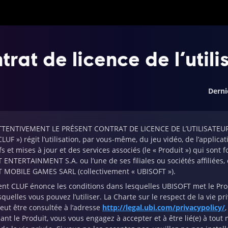
trat de licence de l’utili
Derni
TTENTIVEMENT LE PRÉSENT CONTRAT DE LICENCE DE L’UTILISATEUR FIN
 CLUF ») régit l’utilisation, par vous-même, du jeu vidéo, de l’applica
fs et mises à jour et des services associés (le « Produit ») qui son
 ENTERTAINMENT S.A. ou l’une de ses filiales ou sociétés affilié
 MOBILE GAMES SARL (collectivement « UBISOFT »).
nt CLUF énonce les conditions dans lesquelles UBISOFT met le Produit
quelles vous pouvez l’utiliser. La Charte sur le respect de la vie pr
peut être consultée à l’adresse
http://legal.ubi.com/privacypolicy/
sant le Produit, vous vous engagez à accepter et à être lié(e) à tout