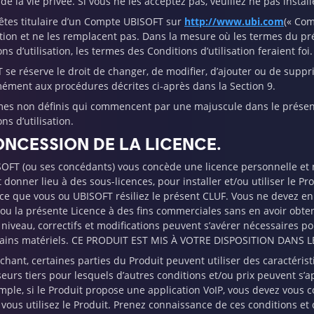
de la vie privée. Si vous ne les acceptez pas, veuillez ne pas installe
 êtes titulaire d’un Compte UBISOFT sur
http://www.ubi.com
(« Com
sation et ne les remplacent pas. Dans la mesure où les termes du p
ns d’utilisation, les termes des Conditions d’utilisation feraient foi.
 se réserve le droit de changer, de modifier, d’ajouter ou de supp
ément aux procédures décrites ci-après dans la Section 9.
mes non définis qui commencent par une majuscule dans le présent
ns d’utilisation.
ONCESSION DE LA LICENCE.
SOFT (ou ses concédants) vous concède une licence personnelle et 
donner lieu à des sous-licences, pour installer et/ou utiliser le Prod
ce que vous ou UBISOFT résiliez le présent CLUF. Vous ne devez en au
 ou la présente Licence à des fins commerciales sans en avoir obten
 niveau, correctifs et modifications peuvent s’avérer nécessaires po
tains matériels. CE PRODUIT EST MIS À VOTRE DISPOSITION DANS 
chant, certaines parties du Produit peuvent utiliser des caractéris
seurs tiers pour lesquels d’autres conditions et/ou prix peuvent s’a
mple, si le Produit propose une application VoIP, vous devez vous 
vous utilisez le Produit. Prenez connaissance de ces conditions et 