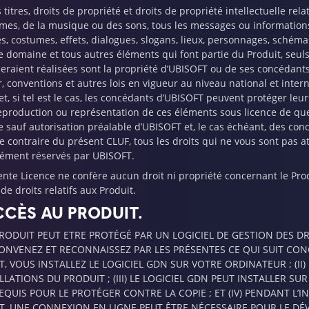
 titres, droits de propriété et droits de propriété intellectuelle re
mes, de la musique ou des sons, tous les messages ou informations
s, costumes, effets, dialogues, slogans, lieux, personnages, schémas
 domaine et tous autres éléments qui font partie du Produit, seuls
eraient réalisées sont la propriété d’UBISOFT ou de ses concédants. L
r, conventions et autres lois en vigueur au niveau national et inte
 et, si tel est le cas, les concédants d’UBISOFT peuvent protéger l
eproduction ou représentation de ces éléments sous licence de que
te sauf autorisation préalable d’UBISOFT et, le cas échéant, des co
e contraire du présent CLUF, tous les droits qui ne vous sont pas a
ément réservés par UBISOFT.
ente Licence ne confère aucun droit ni propriété concernant le Pro
de droits relatifs aux Produit.
CCÈS AU PRODUIT.
PRODUIT PEUT ETRE PROTÉGÉ PAR UN LOGICIEL DE GESTION DES DR
ONVENEZ ET RECONNAISSEZ PAR LES PRÉSENTES CE QUI SUIT CONCE
, VOUS INSTALLEZ LE LOGICIEL GDN SUR VOTRE ORDINATEUR ; (II
ALLATIONS DU PRODUIT ; (III) LE LOGICIEL GDN PEUT INSTALLER
EQUIS POUR LE PROTÉGER CONTRE LA COPIE ; ET (IV) PENDANT L’
T, UNE CONNEXION EN LIGNE PEUT ÊTRE NÉCESSAIRE POUR LE DÉV