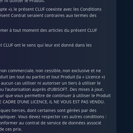
r ni utiliser le Produit.
pte »), le présent CLUF coexiste avec les Conditions
résent Contrat seraient contraires aux termes des
rimer à tout moment des articles du présent CLUF
 CLUF ont le sens qui leur est donné dans les
non commerciale, non cessible, non exclusive et ne
uit (en tout ou partie) et tout Produit (la « Licence »)
cun cas utiliser ni autoriser un tiers à utiliser le
u l’autorisation auprès d’UBISOFT. Des mises à jour,
ur que vous permettre de continuer à utiliser le Produit
LE CADRE D’UNE LICENCE, IL NE VOUS EST PAS VENDU.
tiques tierces, dont certaines sont gérées par des
ppliquer. Vous devez respecter ces autres conditions :
conformer au contrat de service de données associé
de ces prix.