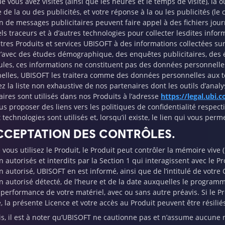
ue vous avez visités (ainsi que les heures et le temps de visite), la 
 de la ou des publicités, et votre réponse à la ou les publicités (le 
on de messages publicitaires peuvent faire appel à des fichiers jour
els traceurs et à d’autres technologies pour collecter lesdites info
tres Produits et services UBISOFT à des informations collectées sur 
u’avec des études démographique, des enquêtes publicitaires, des 
eules, ces informations ne constituent pas des données personnel
elles, UBISOFT les traitera comme des données personnelles aux te
ez la liste non exhaustive de nos partenaires dont les outils d’anal
aires sont utilisés dans nos Produits à l’adresse
https://legal.ubi.
us proposer des liens vers les politiques de confidentialité respect
t technologies sont utilisés et, lorsqu’il existe, le lien qui vous per
ACCEPTATION DES CONTRÔLES.
 vous utilisez le Produit, le Produit peut contrôler la mémoire viv
n autorisés et interdits par la Section 1 qui interagissent avec le
on autorisé, UBISOFT en est informé, ainsi que de l’intitulé de votr
n autorisé détecté, de l’heure et de la date auxquelles le programme
 performance de votre matériel, avec ou sans autre préavis. Si le P
, la présente Licence et votre accès au Produit peuvent être résilié
is, il est à noter qu’UBISOFT ne cautionne pas et n’assume aucune r