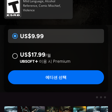
Mild Language, Alcohol
Reference, Comic Mischief,
Violence
US$9.99
US$17.99
/
월
이용 시
Premium
에디션 선택